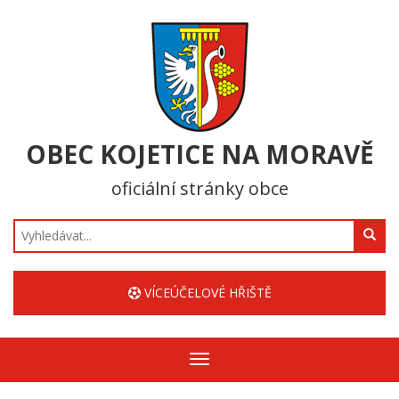
OBEC KOJETICE NA MORAVĚ
oficiální stránky obce
Hledat
VÍCEÚČELOVÉ HŘIŠTĚ
Zobrazit/skrýt
navigaci