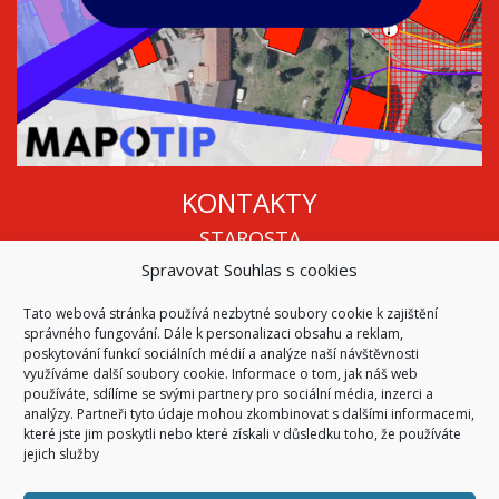
KONTAKTY
STAROSTA
Spravovat Souhlas s cookies
Mgr. Roman Vala
+420 568 883 112
Tato webová stránka používá nezbytné soubory cookie k zajištění
info@oukojetice.cz
správného fungování. Dále k personalizaci obsahu a reklam,
ÚŘEDNÍ HODINY
poskytování funkcí sociálních médií a analýze naší návštěvnosti
využíváme další soubory cookie. Informace o tom, jak náš web
Po, St: 15:30 - 16:30
používáte, sdílíme se svými partnery pro sociální média, inzerci a
analýzy. Partneři tyto údaje mohou zkombinovat s dalšími informacemi,
Všechny kontakty | Kde nás najdete
které jste jim poskytli nebo které získali v důsledku toho, že používáte
Mapa stránek
jejich služby