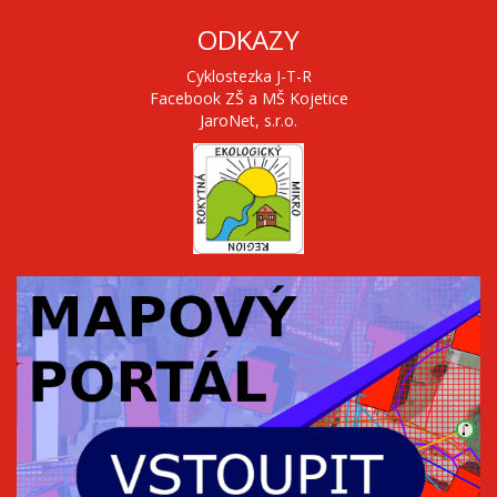
ODKAZY
Cyklostezka J-T-R
Facebook ZŠ a MŠ Kojetice
JaroNet, s.r.o.