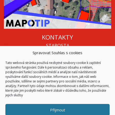
KONTAKTY
STAROSTA
Spravovat Souhlas s cookies
Mgr. Roman Vala
+420 568 883 112
Tato webová stránka používá nezbytné soubory cookie k zajištění
info@oukojetice.cz
správného fungování. Dále k personalizaci obsahu a reklam,
ÚŘEDNÍ HODINY
poskytování funkcí sociálních médií a analýze naší návštěvnosti
využíváme další soubory cookie. Informace o tom, jak náš web
Po, St: 15:30 - 16:30
používáte, sdílíme se svými partnery pro sociální média, inzerci a
analýzy. Partneři tyto údaje mohou zkombinovat s dalšími informacemi,
Všechny kontakty | Kde nás najdete
které jste jim poskytli nebo které získali v důsledku toho, že používáte
Mapa stránek
jejich služby
Příjmout
© 2026
Obec Kojetice na Moravě