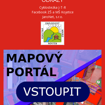
Cyklostezka J-T-R
Facebook ZŠ a MŠ Kojetice
JaroNet, s.r.o.