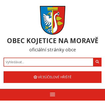
OBEC KOJETICE NA MORAVĚ
oficiální stránky obce
Hledat
VÍCEÚČELOVÉ HŘIŠTĚ
Zobrazit/skrýt
navigaci