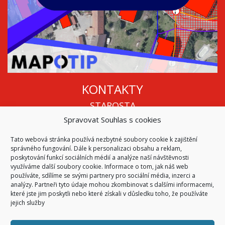
KONTAKTY
STAROSTA
Spravovat Souhlas s cookies
Mgr. Roman Vala
+420 568 883 112
Tato webová stránka používá nezbytné soubory cookie k zajištění
info@oukojetice.cz
správného fungování. Dále k personalizaci obsahu a reklam,
ÚŘEDNÍ HODINY
poskytování funkcí sociálních médií a analýze naší návštěvnosti
využíváme další soubory cookie. Informace o tom, jak náš web
Po, St: 15:30 - 16:30
používáte, sdílíme se svými partnery pro sociální média, inzerci a
analýzy. Partneři tyto údaje mohou zkombinovat s dalšími informacemi,
Všechny kontakty | Kde nás najdete
které jste jim poskytli nebo které získali v důsledku toho, že používáte
Mapa stránek
jejich služby