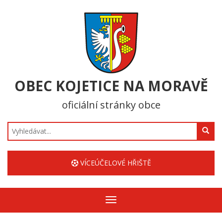
OBEC KOJETICE NA MORAVĚ
oficiální stránky obce
Hledat
VÍCEÚČELOVÉ HŘIŠTĚ
Zobrazit/skrýt
navigaci