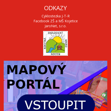
ODKAZY
Cyklostezka J-T-R
Facebook ZŠ a MŠ Kojetice
JaroNet, s.r.o.