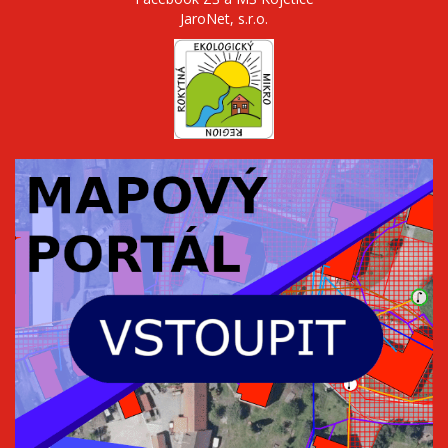
JaroNet, s.r.o.