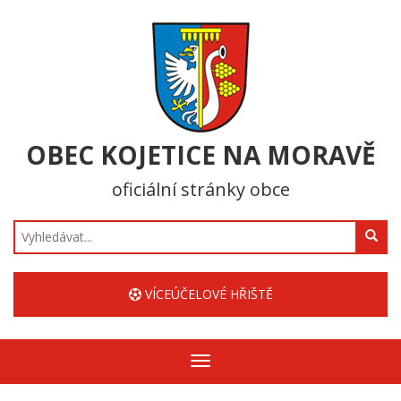
OBEC KOJETICE NA MORAVĚ
oficiální stránky obce
Hledat
VÍCEÚČELOVÉ HŘIŠTĚ
Zobrazit/skrýt
navigaci