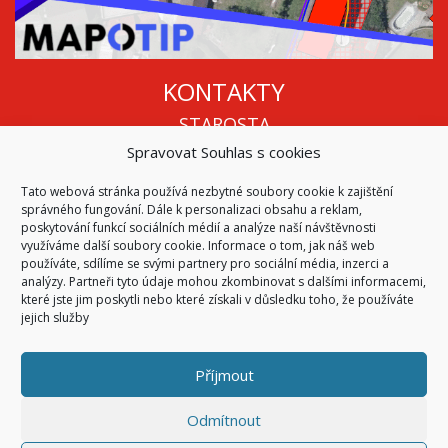
KONTAKTY
STAROSTA
Spravovat Souhlas s cookies
Mgr. Roman Vala
+420 568 883 112
Tato webová stránka používá nezbytné soubory cookie k zajištění
info@oukojetice.cz
správného fungování. Dále k personalizaci obsahu a reklam,
ÚŘEDNÍ HODINY
poskytování funkcí sociálních médií a analýze naší návštěvnosti
využíváme další soubory cookie. Informace o tom, jak náš web
Po, St: 15:30 - 16:30
používáte, sdílíme se svými partnery pro sociální média, inzerci a
analýzy. Partneři tyto údaje mohou zkombinovat s dalšími informacemi,
Všechny kontakty | Kde nás najdete
které jste jim poskytli nebo které získali v důsledku toho, že používáte
Mapa stránek
jejich služby
Příjmout
© 2026
Obec Kojetice na Moravě
Všechna práva vyhrazena
Odmítnout
|
Přístupnost