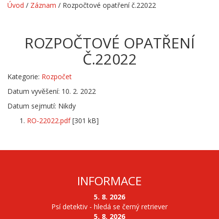
Úvod
/
Záznam
/
Rozpočtové opatření č.22022
ROZPOČTOVÉ OPATŘENÍ
Č.22022
Kategorie:
Rozpočet
Datum vyvěšení: 10. 2. 2022
Datum sejmutí: Nikdy
RO-22022.pdf
[301 kB]
INFORMACE
5. 8. 2026
Psí detektiv - hledá se černý retriever
5. 8. 2026