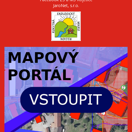
JaroNet, s.r.o.