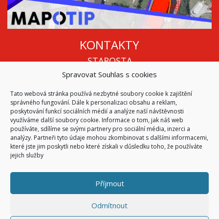
KONTAKTY
STAROSTA
Spravovat Souhlas s cookies
Mgr. Roman Vala
+420 568 883 112
Tato webová stránka používá nezbytné soubory cookie k zajištění
info@oukojetice.cz
správného fungování. Dále k personalizaci obsahu a reklam,
ÚŘEDNÍ HODINY
poskytování funkcí sociálních médií a analýze naší návštěvnosti
využíváme další soubory cookie. Informace o tom, jak náš web
Po, St: 15:30 - 16:30
používáte, sdílíme se svými partnery pro sociální média, inzerci a
analýzy. Partneři tyto údaje mohou zkombinovat s dalšími informacemi,
Všechny kontakty | Kde nás najdete
které jste jim poskytli nebo které získali v důsledku toho, že používáte
Mapa stránek
jejich služby
Příjmout
© 2026
Obec Kojetice na Moravě
Všechna práva vyhrazena
Odmítnout
|
Přístupnost