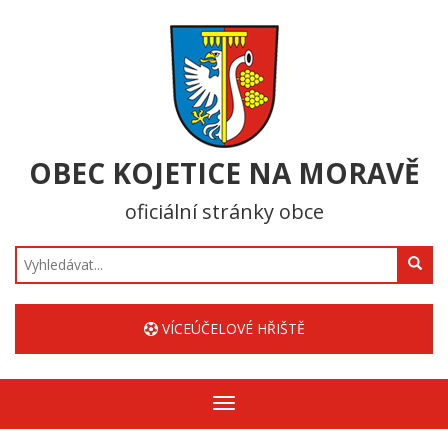
OBEC KOJETICE NA MORAVĚ
oficiální stránky obce
Hledat
VÍCEÚČELOVÉ HŘIŠTĚ
Zobrazit/skrýt
navigaci