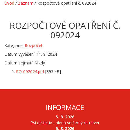
Úvod
/
Záznam
/
Rozpočtové opatření č. 092024
ROZPOČTOVÉ OPATŘENÍ Č.
092024
Kategorie:
Rozpočet
Datum vyvěšení: 11. 9. 2024
Datum sejmutí: Nikdy
RO-092024.pdf
[393 kB]
INFORMACE
5. 8. 2026
Psí detektiv - hledá se černý retriever
5. 8. 2026