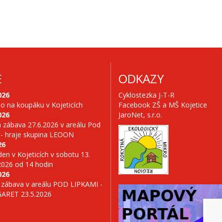
E
ODKAZY
026
Cyklostezka J-T-R
no na koupáku v Kojeticích
Facebook ZŠ a MŠ Kojetice
026
JaroNet, s.r.o.
 zábava 27.6.2026 v areálu Pod
 - hraje skupina LEOON
26
en v Kojeticích v sobotu 13.
2026 od 14 hodin
026
 zábava v areálu POD LIPKAMI -
GARET 23.5.2026