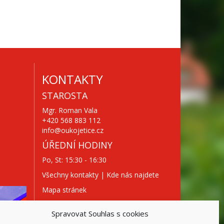
KONTAKTY
STAROSTA
Mgr. Roman Vala
+420 568 883 112
info@oukojetice.cz
ÚŘEDNÍ HODINY
Po, St: 15:30 - 16:30
Všechny kontakty | Kde nás najdete
Mapa stránek
Spravovat Souhlas s cookies