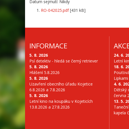
Datum sejmutí: Nikdy
RO-042025.pdf
[431 kB]
INFORMACE
AKC
5. 8. 2026
24. 6. 2
Psí detektiv - hledá se černý retriever
Letní ki
5. 8. 2026
18. 6. 2
Hlášení 5.8.2026
Pouťová
5. 8. 2026
Lipkami
Uzavření obecního úřadu Kojetice
4. 6. 20
6.8.2026 a 7.8.2026
Dětský d
5. 8. 2026
června 
Letní kino na koupáku v Kojeticích
13. 5. 2
13.8.2026 a 27.8.2026
Taneční
kapela 