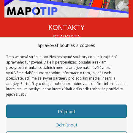
KONTAKTY
STAROSTA
Spravovat Souhlas s cookies
Mgr. Roman Vala
+420 568 883 112
Tato webová stránka používá nezbytné soubory cookie k zajištění
info@oukojetice.cz
správného fungování. Dále k personalizaci obsahu a reklam,
ÚŘEDNÍ HODINY
poskytování funkcí sociálních médií a analýze naší návštěvnosti
využíváme další soubory cookie. Informace o tom, jak náš web
Po, St: 15:30 - 16:30
používáte, sdílíme se svými partnery pro sociální média, inzerci a
analýzy. Partneři tyto údaje mohou zkombinovat s dalšími informacemi,
Všechny kontakty | Kde nás najdete
které jste jim poskytli nebo které získali v důsledku toho, že používáte
Mapa stránek
jejich služby
Příjmout
© 2026
Obec Kojetice na Moravě
Všechna práva vyhrazena
Odmítnout
|
Přístupnost