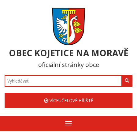
OBEC KOJETICE NA MORAVĚ
oficiální stránky obce
Hledat
VÍCEÚČELOVÉ HŘIŠTĚ
Zobrazit/skrýt
navigaci