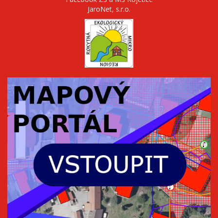
JaroNet, s.r.o.