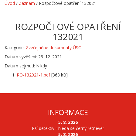
Úvod
/
Záznam
/
Rozpočtové opatření 132021
ROZPOČTOVÉ OPATŘENÍ
132021
Kategorie:
Zveřejněné dokumenty ÚSC
Datum vyvěšení: 23. 12. 2021
Datum sejmutí: Nikdy
RO-132021-1.pdf
[363 kB]
INFORMACE
5. 8. 2026
Psí detektiv - hledá se černý retriever
5. 8. 2026