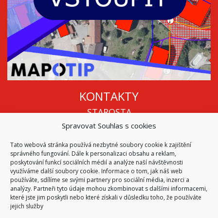
KONTAKTY
STAROSTA
Spravovat Souhlas s cookies
Mgr. Roman Vala
+420 568 883 112
Tato webová stránka používá nezbytné soubory cookie k zajištění
info@oukojetice.cz
správného fungování. Dále k personalizaci obsahu a reklam,
ÚŘEDNÍ HODINY
poskytování funkcí sociálních médií a analýze naší návštěvnosti
využíváme další soubory cookie. Informace o tom, jak náš web
Po, St: 15:30 - 16:30
používáte, sdílíme se svými partnery pro sociální média, inzerci a
analýzy. Partneři tyto údaje mohou zkombinovat s dalšími informacemi,
Všechny kontakty | Kde nás najdete
které jste jim poskytli nebo které získali v důsledku toho, že používáte
Mapa stránek
jejich služby