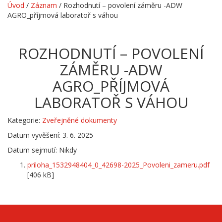
Úvod
/
Záznam
/
Rozhodnutí – povolení záměru -ADW
AGRO_příjmová laboratoř s váhou
ROZHODNUTÍ – POVOLENÍ
ZÁMĚRU -ADW
AGRO_PŘÍJMOVÁ
LABORATOŘ S VÁHOU
Kategorie:
Zveřejněné dokumenty
Datum vyvěšení: 3. 6. 2025
Datum sejmutí: Nikdy
priloha_1532948404_0_42698-2025_Povoleni_zameru.pdf
[406 kB]