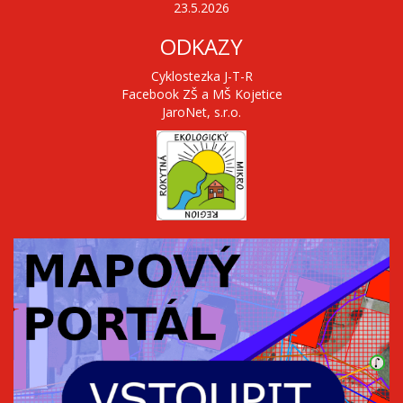
23.5.2026
ODKAZY
Cyklostezka J-T-R
Facebook ZŠ a MŠ Kojetice
JaroNet, s.r.o.