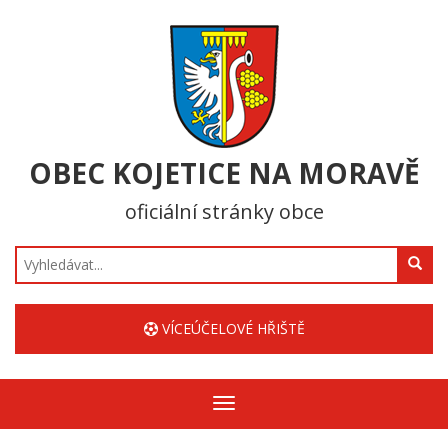
OBEC KOJETICE NA MORAVĚ
oficiální stránky obce
Hledat
VÍCEÚČELOVÉ HŘIŠTĚ
Zobrazit/skrýt
navigaci