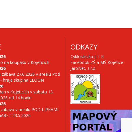
E
ODKAZY
026
Cyklostezka J-T-R
no na koupáku v Kojeticích
Facebook ZŠ a MŠ Kojetice
026
JaroNet, s.r.o.
 zábava 27.6.2026 v areálu Pod
 - hraje skupina LEOON
26
en v Kojeticích v sobotu 13.
2026 od 14 hodin
026
 zábava v areálu POD LIPKAMI -
GARET 23.5.2026