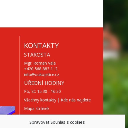
KONTAKTY
STAROSTA
Mgr. Roman Vala
+420 568 883 112
info@oukojetice.cz
ÚŘEDNÍ HODINY
Po, St: 15:30 - 16:30
Všechny kontakty | Kde nás najdete
Mapa stránek
Spravovat Souhlas s cookies