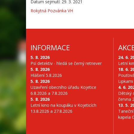
Datum sejmutí: 29. 3. 2021
Rokytná Pozvánka VH
INFORMACE
AKC
5. 8. 2026
24. 6. 2
Psí detektiv - hledá se černý retriever
Letní ki
5. 8. 2026
18. 6. 2
Hlášení 5.8.2026
Pouťová
5. 8. 2026
Lipkami
Uzavření obecního úřadu Kojetice
4. 6. 20
6.8.2026 a 7.8.2026
Dětský d
5. 8. 2026
června 
Letní kino na koupáku v Kojeticích
13. 5. 2
13.8.2026 a 27.8.2026
Taneční
kapela 