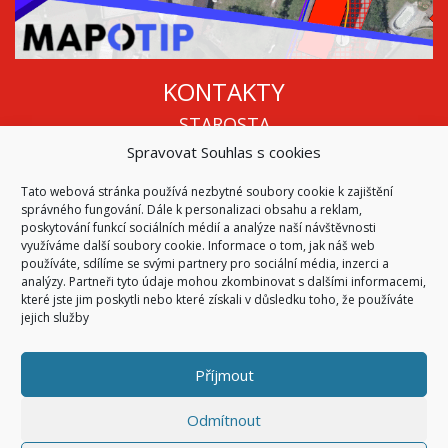
KONTAKTY
STAROSTA
Spravovat Souhlas s cookies
Mgr. Roman Vala
+420 568 883 112
Tato webová stránka používá nezbytné soubory cookie k zajištění
info@oukojetice.cz
správného fungování. Dále k personalizaci obsahu a reklam,
ÚŘEDNÍ HODINY
poskytování funkcí sociálních médií a analýze naší návštěvnosti
využíváme další soubory cookie. Informace o tom, jak náš web
Po, St: 15:30 - 16:30
používáte, sdílíme se svými partnery pro sociální média, inzerci a
analýzy. Partneři tyto údaje mohou zkombinovat s dalšími informacemi,
Všechny kontakty | Kde nás najdete
které jste jim poskytli nebo které získali v důsledku toho, že používáte
Mapa stránek
jejich služby
Příjmout
© 2026
Obec Kojetice na Moravě
Všechna práva vyhrazena
Odmítnout
|
Přístupnost