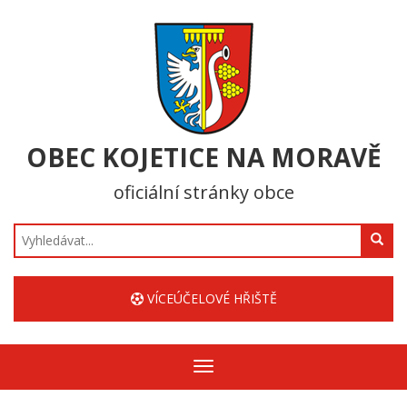
OBEC KOJETICE NA MORAVĚ
oficiální stránky obce
Hledat
VÍCEÚČELOVÉ HŘIŠTĚ
Zobrazit/skrýt
navigaci