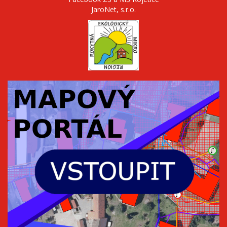
JaroNet, s.r.o.