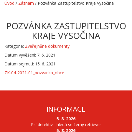
Úvod
/
Záznam
/
Pozvánka Zastupitelstvo Kraje Vysočina
POZVÁNKA ZASTUPITELSTVO
KRAJE VYSOČINA
Kategorie:
Zveřejněné dokumenty
Datum vyvěšení: 7. 6. 2021
Datum sejmutí: 15. 6. 2021
ZK-04-2021-01_pozvanka_obce
INFORMACE
5. 8. 2026
Psí detektiv - hledá se černý retriever
5. 8. 2026