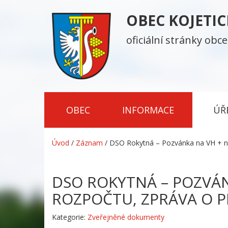
OBEC KOJETI
oficiální stránky obce
OBEC
INFORMACE
ÚŘ
Úvod
/
Záznam
/
DSO Rokytná – Pozvánka na VH + ná
DSO ROKYTNÁ – POZVÁN
ROZPOČTU, ZPRÁVA O 
Kategorie:
Zveřejněné dokumenty