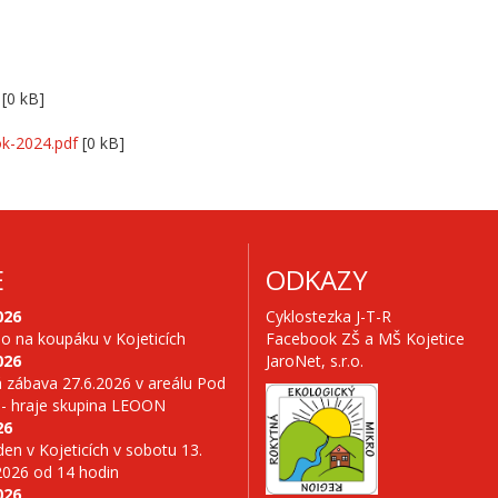
[0 kB]
k-2024.pdf
[0 kB]
E
ODKAZY
026
Cyklostezka J-T-R
no na koupáku v Kojeticích
Facebook ZŠ a MŠ Kojetice
026
JaroNet, s.r.o.
 zábava 27.6.2026 v areálu Pod
 - hraje skupina LEOON
26
en v Kojeticích v sobotu 13.
2026 od 14 hodin
026