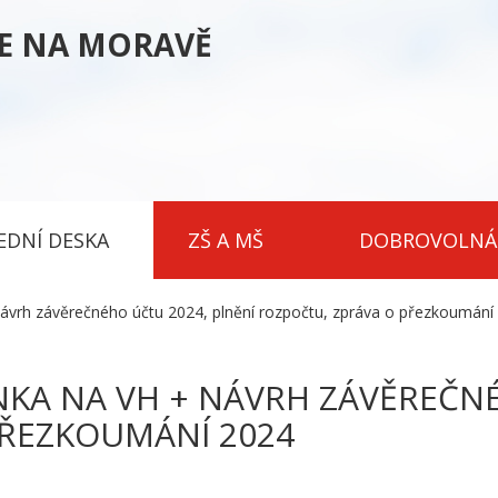
CE NA MORAVĚ
EDNÍ DESKA
ZŠ A MŠ
DOBROVOLNÁ
vrh závěrečného účtu 2024, plnění rozpočtu, zpráva o přezkoumání
KA NA VH + NÁVRH ZÁVĚREČNÉ
PŘEZKOUMÁNÍ 2024