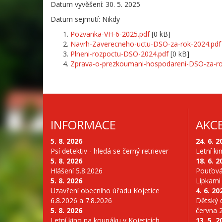
Datum vyvěšení: 30. 5. 2025
Datum sejmutí: Nikdy
Pozvanka-VH-6-2025.pdf
[0 kB]
Navrh-Zaverecneho-uctu-DSO-za-rok-2024.pdf
Plneni-rozpoctu-DSO-2024.pdf
[0 kB]
Zprava-o-prezkoumani-hospodareni-DSO-za-ro
INFORMACE
AKC
5. 8. 2026
24. 6. 2
Psí detektiv - hledá se černý retriever
Letní ki
5. 8. 2026
18. 6. 2
Hlášení 5.8.2026
Pouťová
5. 8. 2026
Lipkami
Uzavření obecního úřadu Kojetice
4. 6. 20
6.8.2026 a 7.8.2026
Dětský d
5. 8. 2026
června 
Letní kino na koupáku v Kojeticích
13. 5. 2