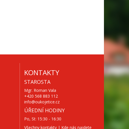
KONTAKTY
STAROSTA
Mgr. Roman Vala
+420 568 883 112
info@oukojetice.cz
ÚŘEDNÍ HODINY
Po, St: 15:30 - 16:30
Všechny kontakty | Kde nás najdete