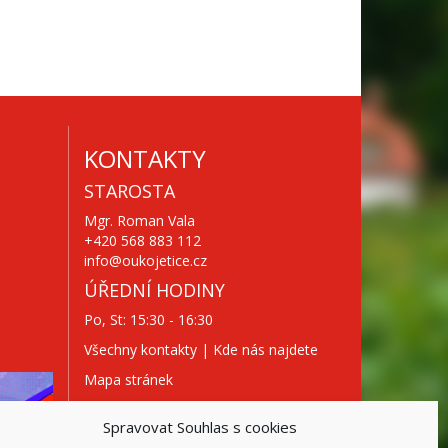
KONTAKTY
STAROSTA
Mgr. Roman Vala
+420 568 883 112
info@oukojetice.cz
ÚŘEDNÍ HODINY
Po, St: 15:30 - 16:30
Všechny kontakty | Kde nás najdete
Mapa stránek
Spravovat Souhlas s cookies