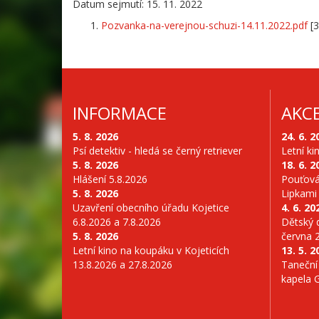
Datum sejmutí: 15. 11. 2022
Pozvanka-na-verejnou-schuzi-14.11.2022.pdf
[3
INFORMACE
AKC
5. 8. 2026
24. 6. 2
Psí detektiv - hledá se černý retriever
Letní ki
5. 8. 2026
18. 6. 2
Hlášení 5.8.2026
Pouťová
5. 8. 2026
Lipkami
Uzavření obecního úřadu Kojetice
4. 6. 20
6.8.2026 a 7.8.2026
Dětský d
5. 8. 2026
června 
Letní kino na koupáku v Kojeticích
13. 5. 2
13.8.2026 a 27.8.2026
Taneční
kapela 