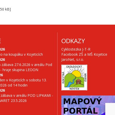
50 kB]
E
ODKAZY
026
Cyklostezka J-T-R
no na koupáku v Kojeticích
Facebook ZŠ a MŠ Kojetice
026
JaroNet, s.r.o.
 zábava 27.6.2026 v areálu Pod
 - hraje skupina LEOON
26
en v Kojeticích v sobotu 13.
2026 od 14 hodin
026
 zábava v areálu POD LIPKAMI -
GARET 23.5.2026