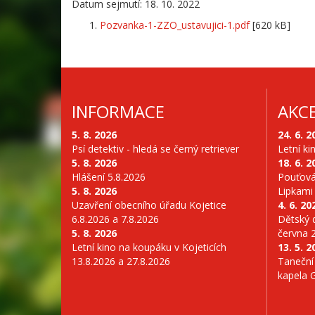
Datum sejmutí: 18. 10. 2022
Pozvanka-1-ZZO_ustavujici-1.pdf
[620 kB]
INFORMACE
AKC
5. 8. 2026
24. 6. 2
Psí detektiv - hledá se černý retriever
Letní ki
5. 8. 2026
18. 6. 2
Hlášení 5.8.2026
Pouťová
5. 8. 2026
Lipkami
Uzavření obecního úřadu Kojetice
4. 6. 20
6.8.2026 a 7.8.2026
Dětský d
5. 8. 2026
června 
Letní kino na koupáku v Kojeticích
13. 5. 2
13.8.2026 a 27.8.2026
Taneční
kapela 