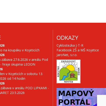
E
ODKAZY
026
Cyklostezka J-T-R
no na koupáku v Kojeticích
Facebook ZŠ a MŠ Kojetice
026
JaroNet, s.r.o.
 zábava 27.6.2026 v areálu Pod
 - hraje skupina LEOON
26
en v Kojeticích v sobotu 13.
2026 od 14 hodin
026
 zábava v areálu POD LIPKAMI -
GARET 23.5.2026