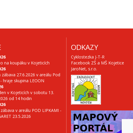
E
ODKAZY
026
Cyklostezka J-T-R
no na koupáku v Kojeticích
Facebook ZŠ a MŠ Kojetice
026
JaroNet, s.r.o.
 zábava 27.6.2026 v areálu Pod
 - hraje skupina LEOON
26
en v Kojeticích v sobotu 13.
2026 od 14 hodin
026
 zábava v areálu POD LIPKAMI -
GARET 23.5.2026