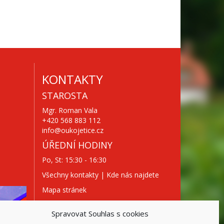
KONTAKTY
STAROSTA
Mgr. Roman Vala
+420 568 883 112
info@oukojetice.cz
ÚŘEDNÍ HODINY
Po, St: 15:30 - 16:30
Všechny kontakty | Kde nás najdete
Mapa stránek
Spravovat Souhlas s cookies