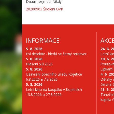
Datum sejmutí: Nikdy
20200903 Školení OVK
INFORMACE
AKC
5. 8. 2026
24. 6. 2
Psí detektiv - hledá se černý retriever
Letní ki
5. 8. 2026
18. 6. 2
Hlášení 5.8.2026
Pouťová
5. 8. 2026
Lipkami
Uzavření obecního úřadu Kojetice
4. 6. 20
6.8.2026 a 7.8.2026
Dětský d
5. 8. 2026
června 
Letní kino na koupáku v Kojeticích
13. 5. 2
13.8.2026 a 27.8.2026
Taneční
kapela 