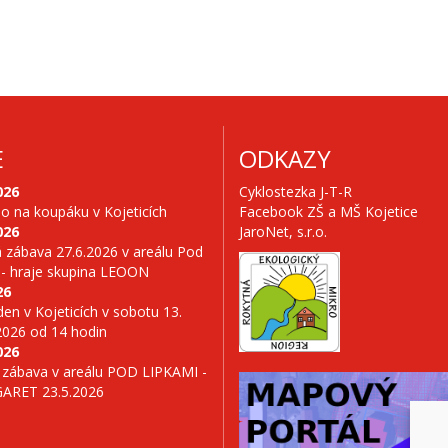
E
ODKAZY
026
Cyklostezka J-T-R
no na koupáku v Kojeticích
Facebook ZŠ a MŠ Kojetice
026
JaroNet, s.r.o.
 zábava 27.6.2026 v areálu Pod
 - hraje skupina LEOON
26
en v Kojeticích v sobotu 13.
2026 od 14 hodin
026
 zábava v areálu POD LIPKAMI -
GARET 23.5.2026