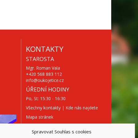
KONTAKTY
STAROSTA
Mgr. Roman Vala
+420 568 883 112
info@oukojetice.cz
ÚŘEDNÍ HODINY
Po, St: 15:30 - 16:30
Všechny kontakty | Kde nás najdete
Mapa stránek
Spravovat Souhlas s cookies