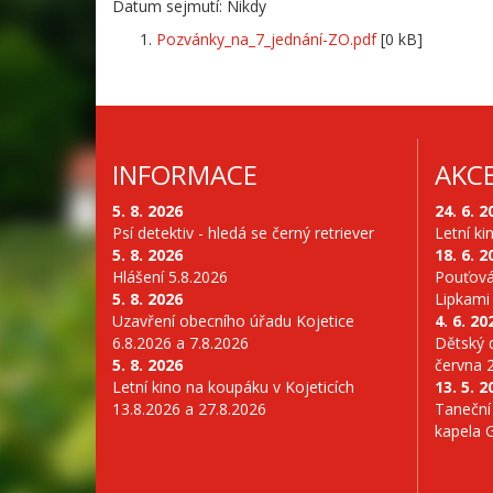
Datum sejmutí: Nikdy
Pozvánky_na_7_jednání-ZO.pdf
[0 kB]
INFORMACE
AKC
5. 8. 2026
24. 6. 2
Psí detektiv - hledá se černý retriever
Letní ki
5. 8. 2026
18. 6. 2
Hlášení 5.8.2026
Pouťová
5. 8. 2026
Lipkami
Uzavření obecního úřadu Kojetice
4. 6. 20
6.8.2026 a 7.8.2026
Dětský d
5. 8. 2026
června 
Letní kino na koupáku v Kojeticích
13. 5. 2
13.8.2026 a 27.8.2026
Taneční
kapela 