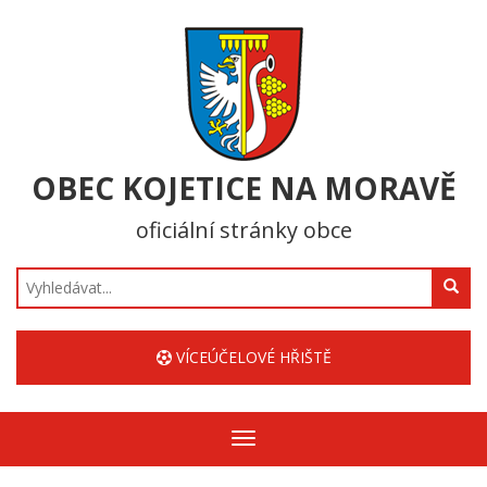
OBEC KOJETICE NA MORAVĚ
oficiální stránky obce
Hledat
VÍCEÚČELOVÉ HŘIŠTĚ
Zobrazit/skrýt
navigaci