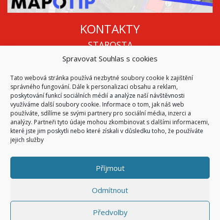
KONTAKTY
STAROSTA
Spravovat Souhlas s cookies
Mgr. Roman Vala
+420 568 883 112
Tato webová stránka používá nezbytné soubory cookie k zajištění
info@oukojetice.cz
správného fungování. Dále k personalizaci obsahu a reklam,
ÚŘEDNÍ HODINY
poskytování funkcí sociálních médií a analýze naší návštěvnosti
využíváme další soubory cookie. Informace o tom, jak náš web
Po, St: 15:30 - 16:30
používáte, sdílíme se svými partnery pro sociální média, inzerci a
analýzy. Partneři tyto údaje mohou zkombinovat s dalšími informacemi,
Všechny kontakty | Kde nás najdete
které jste jim poskytli nebo které získali v důsledku toho, že používáte
Mapa stránek
jejich služby
Příjmout
© 2026
Obec Kojetice na Moravě
Všechna práva vyhrazena
Odmítnout
|
Přístupnost
Code & Design by
Symphony Digital
Předvolby