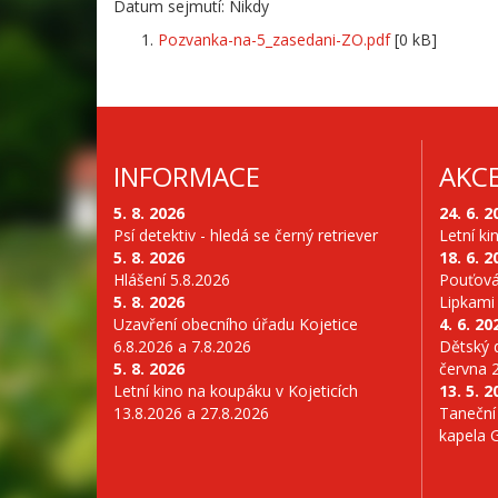
Datum sejmutí: Nikdy
Pozvanka-na-5_zasedani-ZO.pdf
[0 kB]
INFORMACE
AKC
5. 8. 2026
24. 6. 2
Psí detektiv - hledá se černý retriever
Letní ki
5. 8. 2026
18. 6. 2
Hlášení 5.8.2026
Pouťová
5. 8. 2026
Lipkami
Uzavření obecního úřadu Kojetice
4. 6. 20
6.8.2026 a 7.8.2026
Dětský d
5. 8. 2026
června 
Letní kino na koupáku v Kojeticích
13. 5. 2
13.8.2026 a 27.8.2026
Taneční
kapela 