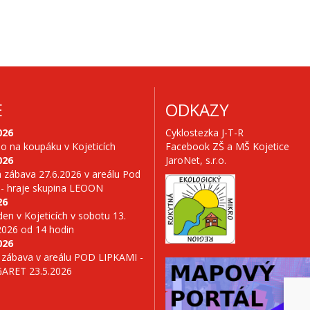
E
ODKAZY
026
Cyklostezka J-T-R
no na koupáku v Kojeticích
Facebook ZŠ a MŠ Kojetice
026
JaroNet, s.r.o.
 zábava 27.6.2026 v areálu Pod
 - hraje skupina LEOON
26
en v Kojeticích v sobotu 13.
2026 od 14 hodin
026
 zábava v areálu POD LIPKAMI -
GARET 23.5.2026