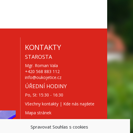
KONTAKTY
STAROSTA
Mgr. Roman Vala
+420 568 883 112
info@oukojetice.cz
ÚŘEDNÍ HODINY
Po, St: 15:30 - 16:30
Všechny kontakty | Kde nás najdete
Mapa stránek
Spravovat Souhlas s cookies