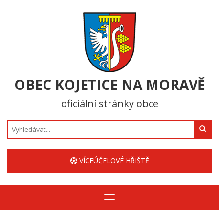
OBEC KOJETICE NA MORAVĚ
oficiální stránky obce
Hledat
VÍCEÚČELOVÉ HŘIŠTĚ
Zobrazit/skrýt
navigaci