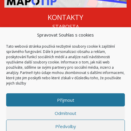
KONTAKTY
STAROSTA
Spravovat Souhlas s cookies
Mgr. Roman Vala
+420 568 883 112
Tato webová stránka používá nezbytné soubory cookie k zajištění
info@oukojetice.cz
správného fungování. Dále k personalizaci obsahu a reklam,
ÚŘEDNÍ HODINY
poskytování funkcí sociálních médií a analýze naší návštěvnosti
využíváme další soubory cookie. Informace o tom, jak náš web
Po, St: 15:30 - 16:30
používáte, sdílíme se svými partnery pro sociální média, inzerci a
analýzy. Partneři tyto údaje mohou zkombinovat s dalšími informacemi,
Všechny kontakty | Kde nás najdete
které jste jim poskytli nebo které získali v důsledku toho, že používáte
Mapa stránek
jejich služby
Příjmout
© 2026
Obec Kojetice na Moravě
Všechna práva vyhrazena
Odmítnout
|
Přístupnost
Code & Design by
Symphony Digital
Předvolby