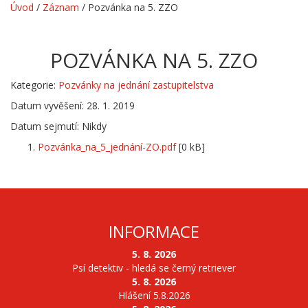
Úvod
/
Záznam
/
Pozvánka na 5. ZZO
POZVÁNKA NA 5. ZZO
Kategorie:
Pozvánky na jednání zastupitelstva
Datum vyvěšení: 28. 1. 2019
Datum sejmutí: Nikdy
Pozvánka_na_5_jednání-ZO.pdf
[0 kB]
INFORMACE
5. 8. 2026
Psí detektiv - hledá se černý retriever
5. 8. 2026
Hlášení 5.8.2026