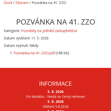
Úvod
/
Záznam
/
Pozvánka na 41. ZZO
POZVÁNKA NA 41. ZZO
Kategorie:
Pozvánky na jednání zastupitelstva
Datum vyvěšení: 11. 5. 2026
Datum sejmutí: Nikdy
Pozvanka-na-41.-ZZO.pdf
[188 kB]
INFORMACE
5. 8. 2026
Psí detektiv - hledá se černý retriever
5. 8. 2026
Hlášení 5.8.2026