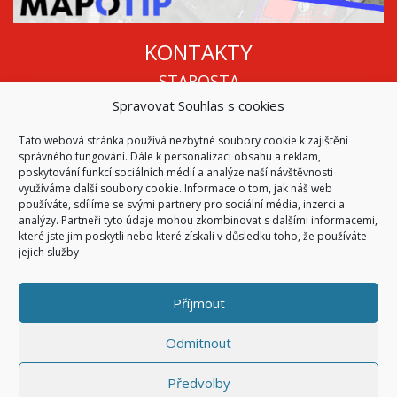
KONTAKTY
STAROSTA
Spravovat Souhlas s cookies
Mgr. Roman Vala
+420 568 883 112
Tato webová stránka používá nezbytné soubory cookie k zajištění
info@oukojetice.cz
správného fungování. Dále k personalizaci obsahu a reklam,
ÚŘEDNÍ HODINY
poskytování funkcí sociálních médií a analýze naší návštěvnosti
využíváme další soubory cookie. Informace o tom, jak náš web
Po, St: 15:30 - 16:30
používáte, sdílíme se svými partnery pro sociální média, inzerci a
analýzy. Partneři tyto údaje mohou zkombinovat s dalšími informacemi,
Všechny kontakty | Kde nás najdete
které jste jim poskytli nebo které získali v důsledku toho, že používáte
Mapa stránek
jejich služby
Příjmout
© 2026
Obec Kojetice na Moravě
Všechna práva vyhrazena
Odmítnout
|
Přístupnost
Code & Design by
Symphony Digital
Předvolby