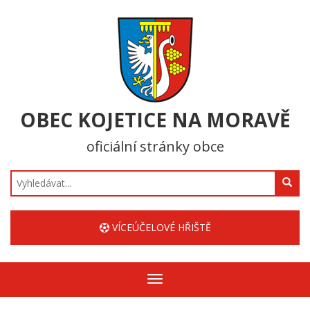
OBEC KOJETICE NA MORAVĚ
oficiální stránky obce
Hledat
VÍCEÚČELOVÉ HŘIŠTĚ
Zobrazit/skrýt
navigaci