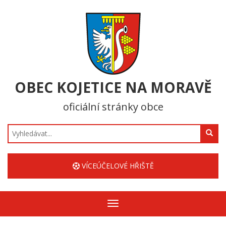
OBEC KOJETICE NA MORAVĚ
oficiální stránky obce
Hledat
VÍCEÚČELOVÉ HŘIŠTĚ
Zobrazit/skrýt
navigaci