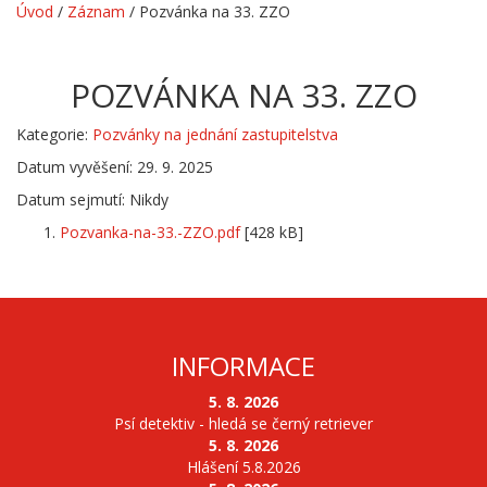
Úvod
/
Záznam
/
Pozvánka na 33. ZZO
POZVÁNKA NA 33. ZZO
Kategorie:
Pozvánky na jednání zastupitelstva
Datum vyvěšení: 29. 9. 2025
Datum sejmutí: Nikdy
Pozvanka-na-33.-ZZO.pdf
[428 kB]
INFORMACE
5. 8. 2026
Psí detektiv - hledá se černý retriever
5. 8. 2026
Hlášení 5.8.2026