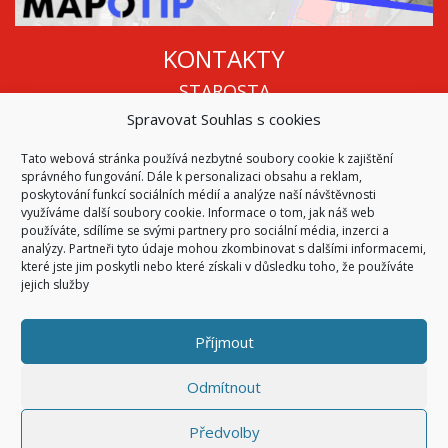
KONTAKTY
STAROSTA
Spravovat Souhlas s cookies
Mgr. Roman Vala
+420 568 883 112
Tato webová stránka používá nezbytné soubory cookie k zajištění
info@oukojetice.cz
správného fungování. Dále k personalizaci obsahu a reklam,
ÚŘEDNÍ HODINY
poskytování funkcí sociálních médií a analýze naší návštěvnosti
využíváme další soubory cookie. Informace o tom, jak náš web
Po, St: 15:30 - 16:30
používáte, sdílíme se svými partnery pro sociální média, inzerci a
analýzy. Partneři tyto údaje mohou zkombinovat s dalšími informacemi,
Všechny kontakty | Kde nás najdete
které jste jim poskytli nebo které získali v důsledku toho, že používáte
Mapa stránek
jejich služby
Příjmout
© 2026
Obec Kojetice na Moravě
Všechna práva vyhrazena
Odmítnout
|
Přístupnost
Code & Design by
Symphony Digital
Předvolby