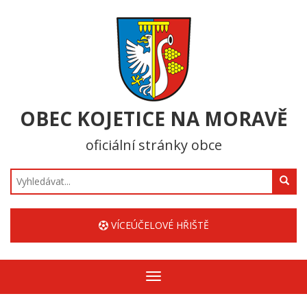
OBEC KOJETICE NA MORAVĚ
oficiální stránky obce
Hledat
VÍCEÚČELOVÉ HŘIŠTĚ
Zobrazit/skrýt
navigaci