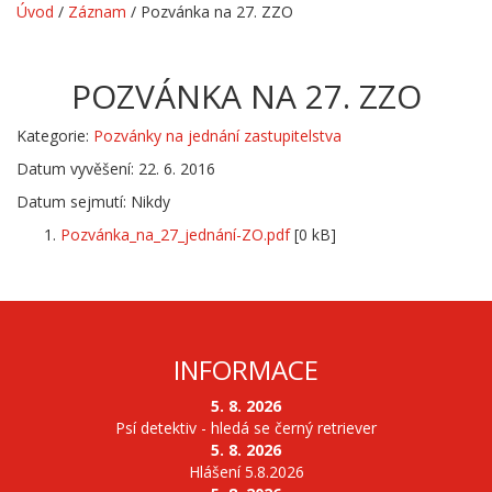
Úvod
/
Záznam
/
Pozvánka na 27. ZZO
POZVÁNKA NA 27. ZZO
Kategorie:
Pozvánky na jednání zastupitelstva
Datum vyvěšení: 22. 6. 2016
Datum sejmutí: Nikdy
Pozvánka_na_27_jednání-ZO.pdf
[0 kB]
INFORMACE
5. 8. 2026
Psí detektiv - hledá se černý retriever
5. 8. 2026
Hlášení 5.8.2026