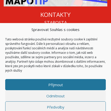
KONTAKTY
STAROSTA
Spravovat Souhlas s cookies
Mgr. Roman Vala
+420 568 883 112
Tato webová stránka používá nezbytné soubory cookie k zajištění
info@oukojetice.cz
správného fungování. Dále k personalizaci obsahu a reklam,
ÚŘEDNÍ HODINY
poskytování funkcí sociálních médií a analýze naší návštěvnosti
využíváme další soubory cookie. Informace o tom, jak náš web
Po, St: 15:30 - 16:30
používáte, sdílíme se svými partnery pro sociální média, inzerci a
analýzy. Partneři tyto údaje mohou zkombinovat s dalšími informacemi,
Všechny kontakty | Kde nás najdete
které jste jim poskytli nebo které získali v důsledku toho, že používáte
Mapa stránek
jejich služby
Příjmout
© 2026
Obec Kojetice na Moravě
Všechna práva vyhrazena
Odmítnout
|
Přístupnost
Code & Design by
Symphony Digital
Předvolby