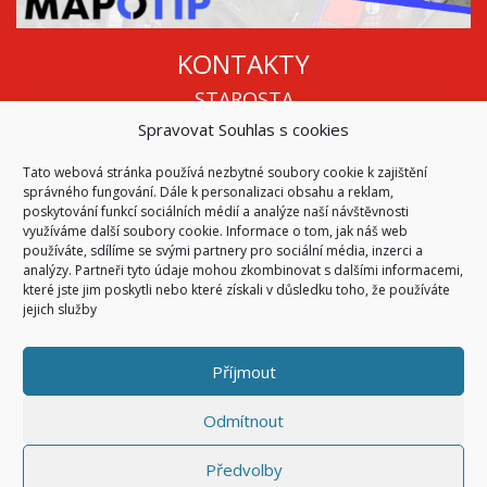
KONTAKTY
STAROSTA
Spravovat Souhlas s cookies
Mgr. Roman Vala
+420 568 883 112
Tato webová stránka používá nezbytné soubory cookie k zajištění
info@oukojetice.cz
správného fungování. Dále k personalizaci obsahu a reklam,
ÚŘEDNÍ HODINY
poskytování funkcí sociálních médií a analýze naší návštěvnosti
využíváme další soubory cookie. Informace o tom, jak náš web
Po, St: 15:30 - 16:30
používáte, sdílíme se svými partnery pro sociální média, inzerci a
analýzy. Partneři tyto údaje mohou zkombinovat s dalšími informacemi,
Všechny kontakty | Kde nás najdete
které jste jim poskytli nebo které získali v důsledku toho, že používáte
Mapa stránek
jejich služby
Příjmout
© 2026
Obec Kojetice na Moravě
Všechna práva vyhrazena
Odmítnout
|
Přístupnost
Code & Design by
Symphony Digital
Předvolby