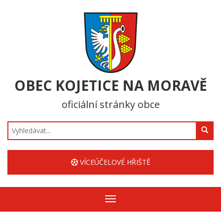
OBEC KOJETICE NA MORAVĚ
oficiální stránky obce
Hledat
VÍCEÚČELOVÉ HŘIŠTĚ
Zobrazit/skrýt
navigaci