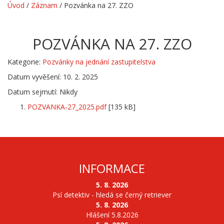
Úvod
/
Záznam
/
Pozvánka na 27. ZZO
POZVÁNKA NA 27. ZZO
Kategorie:
Pozvánky na jednání zastupitelstva
Datum vyvěšení: 10. 2. 2025
Datum sejmutí: Nikdy
POZVANKA-27_2025.pdf
[135 kB]
INFORMACE
5. 8. 2026
Psí detektiv - hledá se černý retriever
5. 8. 2026
Hlášení 5.8.2026