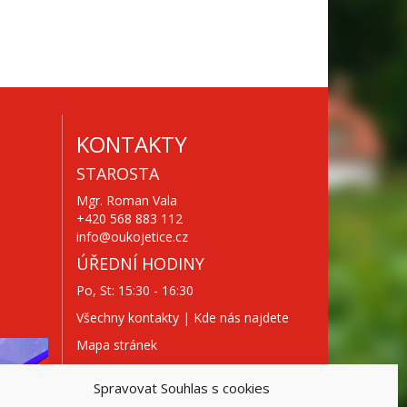
KONTAKTY
STAROSTA
Mgr. Roman Vala
+420 568 883 112
info@oukojetice.cz
ÚŘEDNÍ HODINY
Po, St: 15:30 - 16:30
Všechny kontakty | Kde nás najdete
Mapa stránek
Spravovat Souhlas s cookies