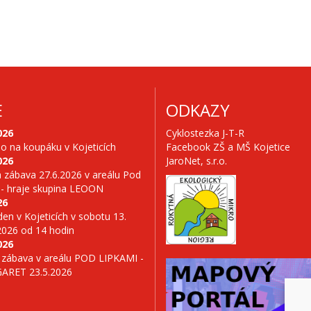
E
ODKAZY
026
Cyklostezka J-T-R
no na koupáku v Kojeticích
Facebook ZŠ a MŠ Kojetice
026
JaroNet, s.r.o.
 zábava 27.6.2026 v areálu Pod
 - hraje skupina LEOON
26
en v Kojeticích v sobotu 13.
2026 od 14 hodin
026
 zábava v areálu POD LIPKAMI -
GARET 23.5.2026