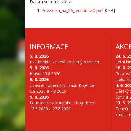
Datum sejmutí: Nikdy
Pozvánka_na_26_jednání-ZO.pdf
[0 kB]
INFORMACE
AKC
5. 8. 2026
24. 6. 2
Psí detektiv - hledá se černý retriever
Letní ki
5. 8. 2026
18. 6. 2
Hlášení 5.8.2026
Pouťová
5. 8. 2026
Lipkami
Uzavření obecního úřadu Kojetice
4. 6. 20
6.8.2026 a 7.8.2026
Dětský d
5. 8. 2026
června 
Letní kino na koupáku v Kojeticích
13. 5. 2
13.8.2026 a 27.8.2026
Taneční
kapela 