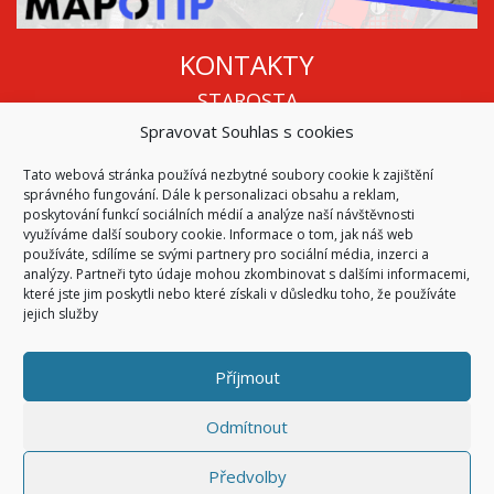
KONTAKTY
STAROSTA
Spravovat Souhlas s cookies
Mgr. Roman Vala
+420 568 883 112
Tato webová stránka používá nezbytné soubory cookie k zajištění
info@oukojetice.cz
správného fungování. Dále k personalizaci obsahu a reklam,
ÚŘEDNÍ HODINY
poskytování funkcí sociálních médií a analýze naší návštěvnosti
využíváme další soubory cookie. Informace o tom, jak náš web
Po, St: 15:30 - 16:30
používáte, sdílíme se svými partnery pro sociální média, inzerci a
analýzy. Partneři tyto údaje mohou zkombinovat s dalšími informacemi,
Všechny kontakty | Kde nás najdete
které jste jim poskytli nebo které získali v důsledku toho, že používáte
Mapa stránek
jejich služby
Příjmout
© 2026
Obec Kojetice na Moravě
Všechna práva vyhrazena
Odmítnout
|
Přístupnost
Code & Design by
Symphony Digital
Předvolby