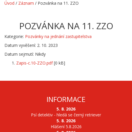
Úvod
/
Záznam
/
Pozvánka na 11. ZZO
POZVÁNKA NA 11. ZZO
Kategorie:
Pozvánky na jednání zastupitelstva
Datum vyvěšení: 2. 10. 2023
Datum sejmutí: Nikdy
Zapis-c.10-ZZO.pdf
[0 kB]
INFORMACE
5. 8. 2026
Psí detektiv - hledá se černý retriever
5. 8. 2026
Hlášení 5.8.2026