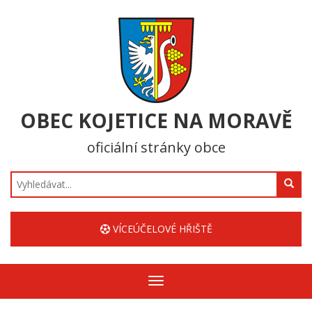
OBEC KOJETICE NA MORAVĚ
oficiální stránky obce
Hledat
VÍCEÚČELOVÉ HŘIŠTĚ
Zobrazit/skrýt
navigaci