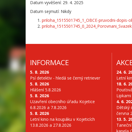
Datum vyvěšení: 29. 4. 2025
Datum sejmutí: Nikdy
priloha_1515501745_1_OBCE-pruvodni-dopis-o
priloha_1515501745_0_2024_Porovnani_Svazek-
INFORMACE
AKC
5. 8. 2026
24. 6. 2
Psí detektiv - hledá se černý retriever
Letní ki
5. 8. 2026
18. 6. 2
Hlášení 5.8.2026
Pouťová
5. 8. 2026
Lipkami
Uzavření obecního úřadu Kojetice
4. 6. 20
6.8.2026 a 7.8.2026
Dětský d
5. 8. 2026
června 
Letní kino na koupáku v Kojeticích
13. 5. 2
13.8.2026 a 27.8.2026
Taneční
kapela 