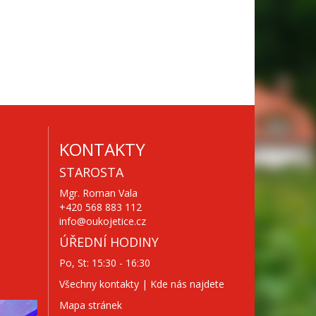
KONTAKTY
STAROSTA
Mgr. Roman Vala
+420 568 883 112
info@oukojetice.cz
ÚŘEDNÍ HODINY
Po, St: 15:30 - 16:30
Všechny kontakty | Kde nás najdete
Mapa stránek