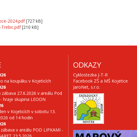
bce-2024.pdf
[727 kB]
Trebic.pdf
[210 kB]
E
ODKAZY
026
Cyklostezka J-T-R
no na koupáku v Kojeticích
Facebook ZŠ a MŠ Kojetice
026
JaroNet, s.r.o.
 zábava 27.6.2026 v areálu Pod
 - hraje skupina LEOON
26
en v Kojeticích v sobotu 13.
2026 od 14 hodin
026
 zábava v areálu POD LIPKAMI -
GARET 23.5.2026