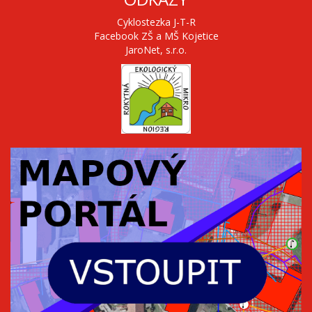
Cyklostezka J-T-R
Facebook ZŠ a MŠ Kojetice
JaroNet, s.r.o.