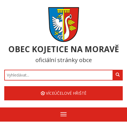
OBEC KOJETICE NA MORAVĚ
oficiální stránky obce
Hledat
VÍCEÚČELOVÉ HŘIŠTĚ
Zobrazit/skrýt
navigaci