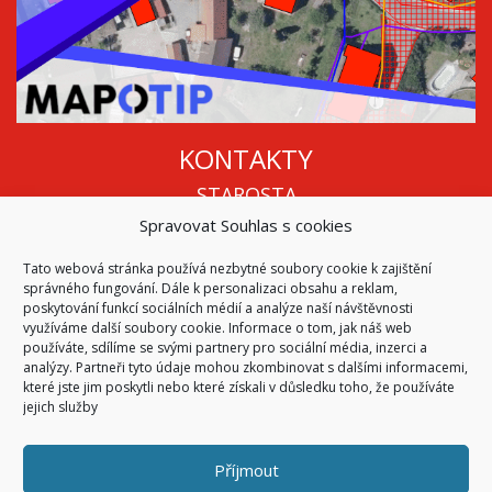
KONTAKTY
STAROSTA
Spravovat Souhlas s cookies
Mgr. Roman Vala
+420 568 883 112
Tato webová stránka používá nezbytné soubory cookie k zajištění
info@oukojetice.cz
správného fungování. Dále k personalizaci obsahu a reklam,
ÚŘEDNÍ HODINY
poskytování funkcí sociálních médií a analýze naší návštěvnosti
využíváme další soubory cookie. Informace o tom, jak náš web
Po, St: 15:30 - 16:30
používáte, sdílíme se svými partnery pro sociální média, inzerci a
analýzy. Partneři tyto údaje mohou zkombinovat s dalšími informacemi,
Všechny kontakty | Kde nás najdete
které jste jim poskytli nebo které získali v důsledku toho, že používáte
Mapa stránek
jejich služby
Příjmout
© 2026
Obec Kojetice na Moravě