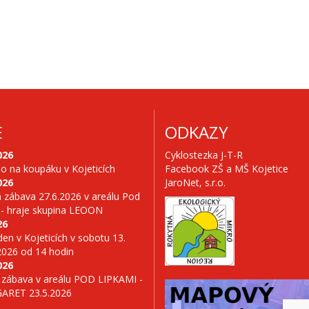
E
ODKAZY
026
Cyklostezka J-T-R
no na koupáku v Kojeticích
Facebook ZŠ a MŠ Kojetice
026
JaroNet, s.r.o.
 zábava 27.6.2026 v areálu Pod
 - hraje skupina LEOON
26
en v Kojeticích v sobotu 13.
2026 od 14 hodin
026
 zábava v areálu POD LIPKAMI -
GARET 23.5.2026