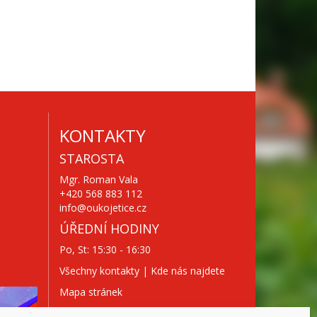
KONTAKTY
STAROSTA
Mgr. Roman Vala
+420 568 883 112
info@oukojetice.cz
ÚŘEDNÍ HODINY
Po, St: 15:30 - 16:30
Všechny kontakty | Kde nás najdete
Mapa stránek