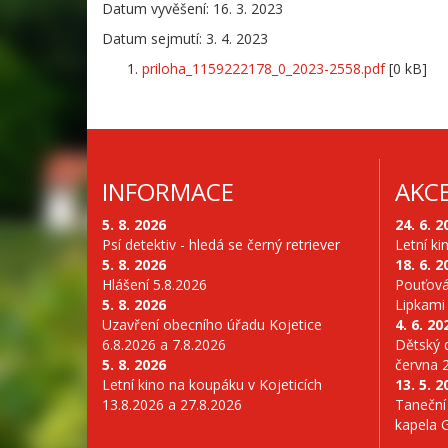
Datum vyvěšení: 16. 3. 2023
Datum sejmutí: 3. 4. 2023
priloha_1159222178_0_2023-2558.pdf
[0 kB]
INFORMACE
AKC
5. 8. 2026
24. 6. 2
Psí detektiv - hledá se černý retriever
Letní ki
5. 8. 2026
18. 6. 2
Hlášení 5.8.2026
Pouťová
5. 8. 2026
Lipkami
Uzavření obecního úřadu Kojetice
4. 6. 20
6.8.2026 a 7.8.2026
Dětský d
5. 8. 2026
června 
Letní kino na koupáku v Kojeticích
13. 5. 2
13.8.2026 a 27.8.2026
Taneční
kapela 