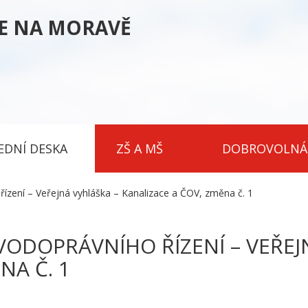
CE NA MORAVĚ
EDNÍ DESKA
ZŠ A MŠ
DOBROVOLNÁ
ízení – Veřejná vyhláška – Kanalizace a ČOV, změna č. 1
VODOPRÁVNÍHO ŘÍZENÍ – VEŘEJ
NA Č. 1