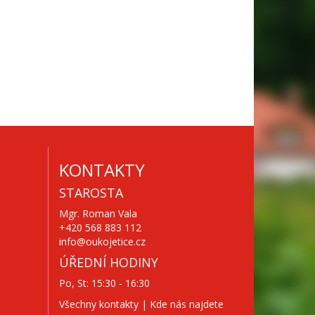
KONTAKTY
STAROSTA
Mgr. Roman Vala
+420 568 883 112
info@oukojetice.cz
ÚŘEDNÍ HODINY
Po, St: 15:30 - 16:30
Všechny kontakty | Kde nás najdete