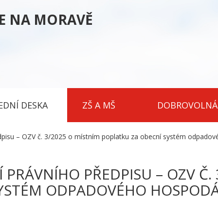
CE NA MORAVĚ
EDNÍ DESKA
ZŠ A MŠ
DOBROVOLNÁ
dpisu – OZV č. 3/2025 o místním poplatku za obecní systém odpadov
PRÁVNÍHO PŘEDPISU – OZV Č. 
SYSTÉM ODPADOVÉHO HOSPODÁ