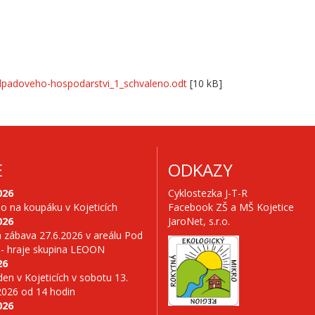
dpadoveho-hospodarstvi_1_schvaleno.odt
[10 kB]
E
ODKAZY
026
Cyklostezka J-T-R
no na koupáku v Kojeticích
Facebook ZŠ a MŠ Kojetice
026
JaroNet, s.r.o.
 zábava 27.6.2026 v areálu Pod
 - hraje skupina LEOON
26
en v Kojeticích v sobotu 13.
2026 od 14 hodin
026