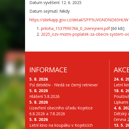
Datum vyvěšení: 12. 6. 2025
Datum sejmutí: Nikdy
https://sbirkapp.gov.cz/detail/SPP5UVGNDND65HUW
priloha_1537990766_0_zverejneni.pdf
[60 kB]
2025_ozv-mistni-poplatek-za-obecni-system-o
INFORMACE
AKC
5. 8. 2026
24. 6. 2
Psí detektiv - hledá se černý retriever
Letní ki
5. 8. 2026
18. 6. 2
Hlášení 5.8.2026
Pouťová
5. 8. 2026
Lipkami
Uzavření obecního úřadu Kojetice
4. 6. 20
6.8.2026 a 7.8.2026
Dětský d
5. 8. 2026
června 
Letní kino na koupáku v Kojeticích
13. 5. 2