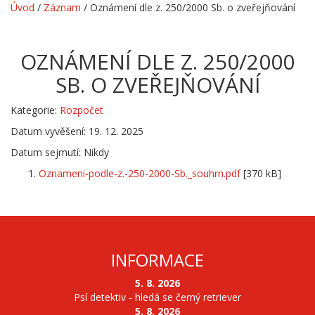
Úvod
/
Záznam
/
Oznámení dle z. 250/2000 Sb. o zveřejňování
OZNÁMENÍ DLE Z. 250/2000
SB. O ZVEŘEJŇOVÁNÍ
Kategorie:
Rozpočet
Datum vyvěšení: 19. 12. 2025
Datum sejmutí: Nikdy
Oznameni-podle-z.-250-2000-Sb._souhrn.pdf
[370 kB]
INFORMACE
5. 8. 2026
Psí detektiv - hledá se černý retriever
5. 8. 2026