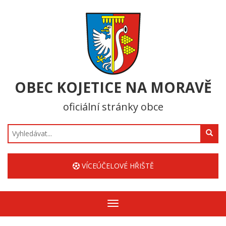
OBEC KOJETICE NA MORAVĚ
oficiální stránky obce
Hledat
VÍCEÚČELOVÉ HŘIŠTĚ
Zobrazit/skrýt
navigaci