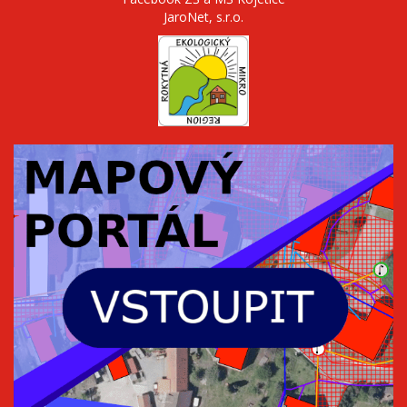
JaroNet, s.r.o.