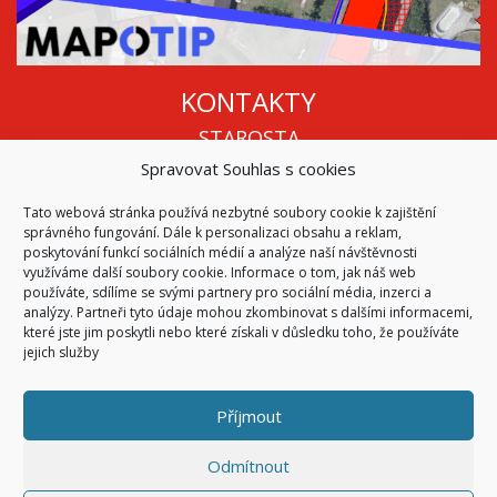
KONTAKTY
STAROSTA
Spravovat Souhlas s cookies
Mgr. Roman Vala
+420 568 883 112
Tato webová stránka používá nezbytné soubory cookie k zajištění
info@oukojetice.cz
správného fungování. Dále k personalizaci obsahu a reklam,
ÚŘEDNÍ HODINY
poskytování funkcí sociálních médií a analýze naší návštěvnosti
využíváme další soubory cookie. Informace o tom, jak náš web
Po, St: 15:30 - 16:30
používáte, sdílíme se svými partnery pro sociální média, inzerci a
analýzy. Partneři tyto údaje mohou zkombinovat s dalšími informacemi,
Všechny kontakty | Kde nás najdete
které jste jim poskytli nebo které získali v důsledku toho, že používáte
Mapa stránek
jejich služby
Příjmout
© 2026
Obec Kojetice na Moravě
Všechna práva vyhrazena
Odmítnout
|
Přístupnost