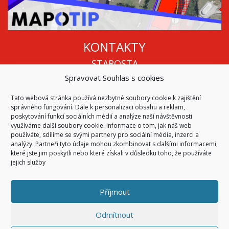
KONTAKTY
STAROSTA
Spravovat Souhlas s cookies
Mgr. Roman Vala
+420 568 883 112
Tato webová stránka používá nezbytné soubory cookie k zajištění
info@oukojetice.cz
správného fungování. Dále k personalizaci obsahu a reklam,
ÚŘEDNÍ HODINY
poskytování funkcí sociálních médií a analýze naší návštěvnosti
využíváme další soubory cookie. Informace o tom, jak náš web
Po, St: 15:30 - 16:30
používáte, sdílíme se svými partnery pro sociální média, inzerci a
analýzy. Partneři tyto údaje mohou zkombinovat s dalšími informacemi,
Všechny kontakty | Kde nás najdete
které jste jim poskytli nebo které získali v důsledku toho, že používáte
Mapa stránek
jejich služby
Příjmout
© 2026
Obec Kojetice na Moravě
Všechna práva vyhrazena
Odmítnout
|
Přístupnost