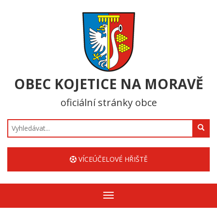
OBEC KOJETICE NA MORAVĚ
oficiální stránky obce
Hledat
VÍCEÚČELOVÉ HŘIŠTĚ
Zobrazit/skrýt
navigaci