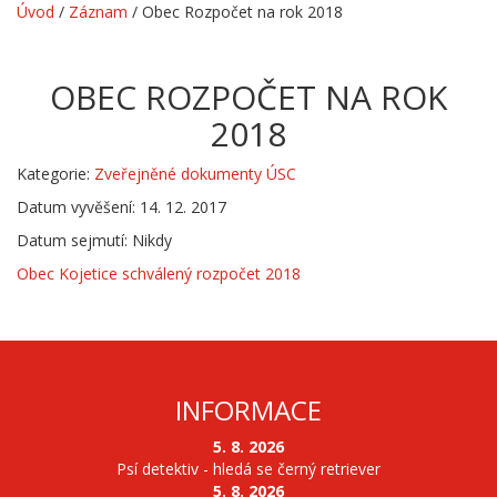
Úvod
/
Záznam
/
Obec Rozpočet na rok 2018
OBEC ROZPOČET NA ROK
2018
Kategorie:
Zveřejněné dokumenty ÚSC
Datum vyvěšení: 14. 12. 2017
Datum sejmutí: Nikdy
Obec Kojetice schválený rozpočet 2018
INFORMACE
5. 8. 2026
Psí detektiv - hledá se černý retriever
5. 8. 2026