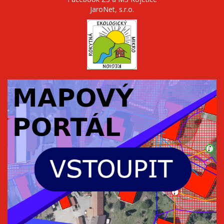
JaroNet, s.r.o.