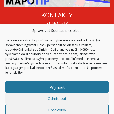
KONTAKTY
STAROSTA
Spravovat Souhlas s cookies
Mgr. Roman Vala
+420 568 883 112
Tato webová stránka používá nezbytné soubory cookie k zajištění
info@oukojetice.cz
správného fungování. Dále k personalizaci obsahu a reklam,
ÚŘEDNÍ HODINY
poskytování funkcí sociálních médií a analýze naší návštěvnosti
využíváme další soubory cookie. Informace o tom, jak náš web
Po, St: 15:30 - 16:30
používáte, sdílíme se svými partnery pro sociální média, inzerci a
analýzy. Partneři tyto údaje mohou zkombinovat s dalšími informacemi,
Všechny kontakty | Kde nás najdete
které jste jim poskytli nebo které získali v důsledku toho, že používáte
Mapa stránek
jejich služby
Příjmout
© 2026
Obec Kojetice na Moravě
Všechna práva vyhrazena
Odmítnout
|
Přístupnost
Code & Design by
Symphony Digital
Předvolby