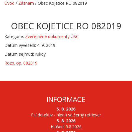
Úvod
/
Záznam
/
Obec Kojetice RO 082019
OBEC KOJETICE RO 082019
Kategorie:
Zveřejněné dokumenty ÚSC
Datum vyvěšení: 4. 9. 2019
Datum sejmutí: Nikdy
Rozp. op. 082019
INFORMACE
5. 8. 2026
Psí detektiv - hledá se černý retriever
5. 8. 2026
Hlášení 5.8.2026