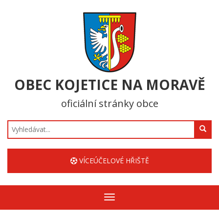
OBEC KOJETICE NA MORAVĚ
oficiální stránky obce
Hledat
VÍCEÚČELOVÉ HŘIŠTĚ
Zobrazit/skrýt
navigaci