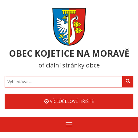
OBEC KOJETICE NA MORAVĚ
oficiální stránky obce
Hledat
VÍCEÚČELOVÉ HŘIŠTĚ
Zobrazit/skrýt
navigaci