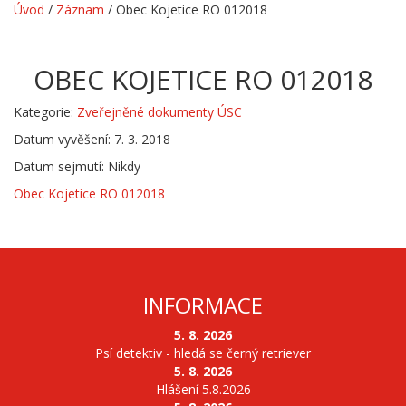
Úvod
/
Záznam
/
Obec Kojetice RO 012018
OBEC KOJETICE RO 012018
Kategorie:
Zveřejněné dokumenty ÚSC
Datum vyvěšení: 7. 3. 2018
Datum sejmutí: Nikdy
Obec Kojetice RO 012018
INFORMACE
5. 8. 2026
Psí detektiv - hledá se černý retriever
5. 8. 2026
Hlášení 5.8.2026