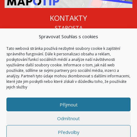
KONTAKTY
STAROSTA
Spravovat Souhlas s cookies
Mgr. Roman Vala
+420 568 883 112
Tato webová stránka používá nezbytné soubory cookie k zajištění
info@oukojetice.cz
správného fungování. Dále k personalizaci obsahu a reklam,
ÚŘEDNÍ HODINY
poskytování funkcí sociálních médií a analýze naší návštěvnosti
využíváme další soubory cookie. Informace o tom, jak náš web
Po, St: 15:30 - 16:30
používáte, sdílíme se svými partnery pro sociální média, inzerci a
analýzy. Partneři tyto údaje mohou zkombinovat s dalšími informacemi,
Všechny kontakty | Kde nás najdete
které jste jim poskytli nebo které získali v důsledku toho, že používáte
Mapa stránek
jejich služby
Příjmout
© 2026
Obec Kojetice na Moravě
Všechna práva vyhrazena
Odmítnout
|
Přístupnost
Code & Design by
Symphony Digital
Předvolby