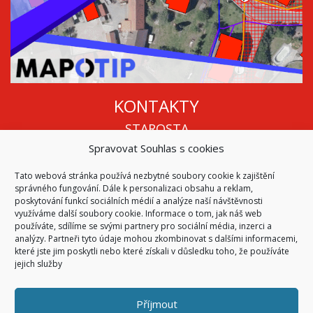
KONTAKTY
STAROSTA
Spravovat Souhlas s cookies
Mgr. Roman Vala
+420 568 883 112
Tato webová stránka používá nezbytné soubory cookie k zajištění
info@oukojetice.cz
správného fungování. Dále k personalizaci obsahu a reklam,
ÚŘEDNÍ HODINY
poskytování funkcí sociálních médií a analýze naší návštěvnosti
využíváme další soubory cookie. Informace o tom, jak náš web
Po, St: 15:30 - 16:30
používáte, sdílíme se svými partnery pro sociální média, inzerci a
analýzy. Partneři tyto údaje mohou zkombinovat s dalšími informacemi,
Všechny kontakty | Kde nás najdete
které jste jim poskytli nebo které získali v důsledku toho, že používáte
Mapa stránek
jejich služby
Příjmout