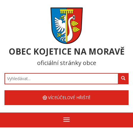
OBEC KOJETICE NA MORAVĚ
oficiální stránky obce
Hledat
VÍCEÚČELOVÉ HŘIŠTĚ
Zobrazit/skrýt
navigaci