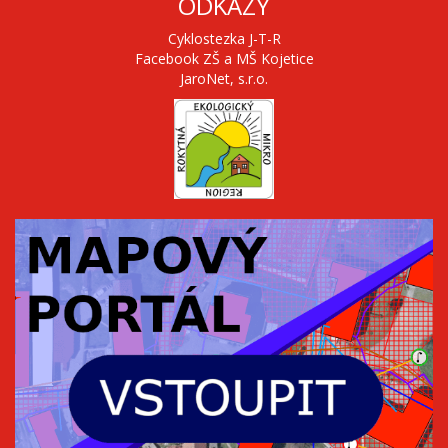
ODKAZY
Cyklostezka J-T-R
Facebook ZŠ a MŠ Kojetice
JaroNet, s.r.o.