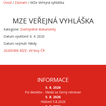
Úvod
/
Záznam
/
MZe Veřejná vyhláška
MZE VEŘEJNÁ VYHLÁŠKA
Kategorie:
Zveřejněné dokumenty
Datum vyvěšení: 6. 4. 2020
Datum sejmutí: Nikdy
20200406 MZE- VV lesy ČR
INFORMACE
5. 8. 2026
Psí detektiv - hledá se černý retriever
5. 8. 2026
Hlášení 5.8.2026