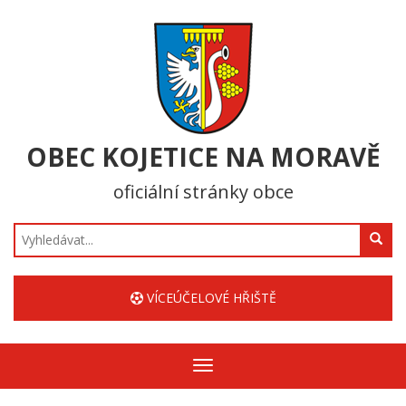
OBEC KOJETICE NA MORAVĚ
oficiální stránky obce
Hledat
VÍCEÚČELOVÉ HŘIŠTĚ
Zobrazit/skrýt
navigaci