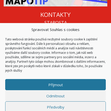
KONTAKTY
STAROSTA
Spravovat Souhlas s cookies
Mgr. Roman Vala
+420 568 883 112
Tato webová stránka používá nezbytné soubory cookie k zajištění
info@oukojetice.cz
správného fungování. Dále k personalizaci obsahu a reklam,
ÚŘEDNÍ HODINY
poskytování funkcí sociálních médií a analýze naší návštěvnosti
využíváme další soubory cookie. Informace o tom, jak náš web
Po, St: 15:30 - 16:30
používáte, sdílíme se svými partnery pro sociální média, inzerci a
analýzy. Partneři tyto údaje mohou zkombinovat s dalšími informacemi,
Všechny kontakty | Kde nás najdete
které jste jim poskytli nebo které získali v důsledku toho, že používáte
Mapa stránek
jejich služby
Příjmout
© 2026
Obec Kojetice na Moravě
Všechna práva vyhrazena
Odmítnout
|
Přístupnost
Code & Design by
Symphony Digital
Předvolby