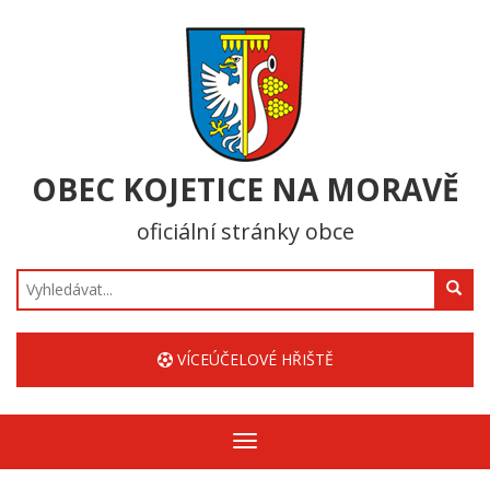
OBEC KOJETICE NA MORAVĚ
oficiální stránky obce
Hledat
VÍCEÚČELOVÉ HŘIŠTĚ
Zobrazit/skrýt
navigaci