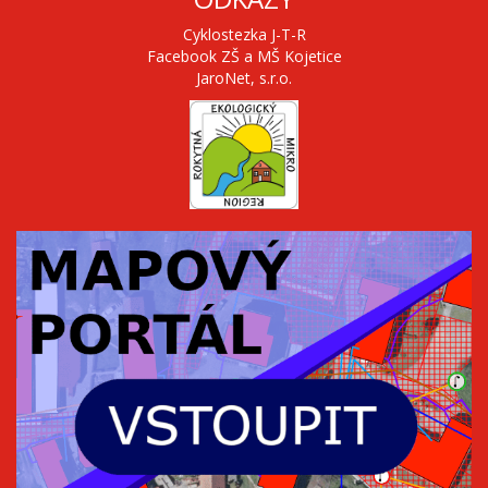
Cyklostezka J-T-R
Facebook ZŠ a MŠ Kojetice
JaroNet, s.r.o.