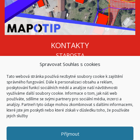
KONTAKTY
STAROSTA
Spravovat Souhlas s cookies
Mgr. Roman Vala
+420 568 883 112
Tato webová stránka používá nezbytné soubory cookie k zajištění
info@oukojetice.cz
správného fungování. Dále k personalizaci obsahu a reklam,
ÚŘEDNÍ HODINY
poskytování funkcí sociálních médií a analýze naší návštěvnosti
využíváme další soubory cookie. Informace o tom, jak náš web
Po, St: 15:30 - 16:30
používáte, sdílíme se svými partnery pro sociální média, inzerci a
analýzy. Partneři tyto údaje mohou zkombinovat s dalšími informacemi,
Všechny kontakty | Kde nás najdete
které jste jim poskytli nebo které získali v důsledku toho, že používáte
Mapa stránek
jejich služby
Příjmout
© 2026
Obec Kojetice na Moravě