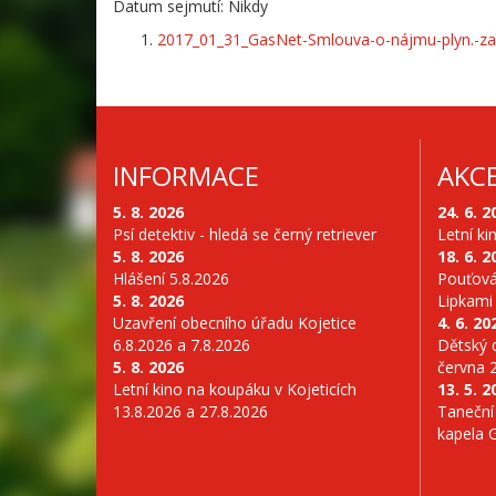
Datum sejmutí: Nikdy
2017_01_31_GasNet-Smlouva-o-nájmu-plyn.-zař
INFORMACE
AKC
5. 8. 2026
24. 6. 2
Psí detektiv - hledá se černý retriever
Letní ki
5. 8. 2026
18. 6. 2
Hlášení 5.8.2026
Pouťová
5. 8. 2026
Lipkami
Uzavření obecního úřadu Kojetice
4. 6. 20
6.8.2026 a 7.8.2026
Dětský d
5. 8. 2026
června 
Letní kino na koupáku v Kojeticích
13. 5. 2
13.8.2026 a 27.8.2026
Taneční
kapela 