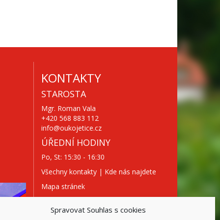
KONTAKTY
STAROSTA
Mgr. Roman Vala
+420 568 883 112
info@oukojetice.cz
ÚŘEDNÍ HODINY
Po, St: 15:30 - 16:30
Všechny kontakty | Kde nás najdete
Mapa stránek
Spravovat Souhlas s cookies