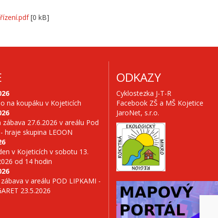
ízení.pdf
[0 kB]
E
ODKAZY
026
Cyklostezka J-T-R
no na koupáku v Kojeticích
Facebook ZŠ a MŠ Kojetice
026
JaroNet, s.r.o.
 zábava 27.6.2026 v areálu Pod
 - hraje skupina LEOON
26
en v Kojeticích v sobotu 13.
2026 od 14 hodin
026
 zábava v areálu POD LIPKAMI -
GARET 23.5.2026