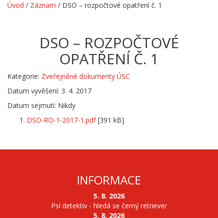
Úvod
/
Záznam
/
DSO – rozpočtové opatření č. 1
DSO – ROZPOČTOVÉ
OPATŘENÍ Č. 1
Kategorie:
Zveřejněné dokumenty ÚSC
Datum vyvěšení: 3. 4. 2017
Datum sejmutí: Nikdy
DSO-RO-1-2017-1.pdf
[391 kB]
INFORMACE
5. 8. 2026
Psí detektiv - hledá se černý retriever
5. 8. 2026