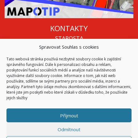
KONTAKTY
STAROSTA
Spravovat Souhlas s cookies
Mgr. Roman Vala
+420 568 883 112
Tato webová stránka používá nezbytné soubory cookie k zajištění
info@oukojetice.cz
správného fungování. Dále k personalizaci obsahu a reklam,
ÚŘEDNÍ HODINY
poskytování funkcí sociálních médií a analýze naší návštěvnosti
využíváme další soubory cookie. Informace o tom, jak náš web
Po, St: 15:30 - 16:30
používáte, sdílíme se svými partnery pro sociální média, inzerci a
analýzy. Partneři tyto údaje mohou zkombinovat s dalšími informacemi,
Všechny kontakty | Kde nás najdete
které jste jim poskytli nebo které získali v důsledku toho, že používáte
Mapa stránek
jejich služby
Příjmout
© 2026
Obec Kojetice na Moravě
Všechna práva vyhrazena
Odmítnout
|
Přístupnost