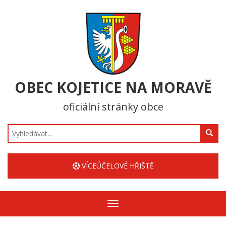
OBEC KOJETICE NA MORAVĚ
oficiální stránky obce
Hledat
VÍCEÚČELOVÉ HŘIŠTĚ
Zobrazit/skrýt
navigaci