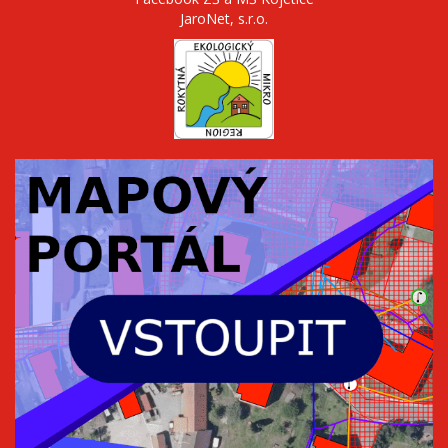
JaroNet, s.r.o.