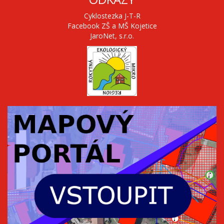
Cyklostezka J-T-R
Facebook ZŠ a MŠ Kojetice
JaroNet, s.r.o.