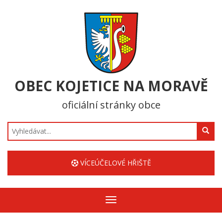
OBEC KOJETICE NA MORAVĚ
oficiální stránky obce
Hledat
VÍCEÚČELOVÉ HŘIŠTĚ
Zobrazit/skrýt
navigaci