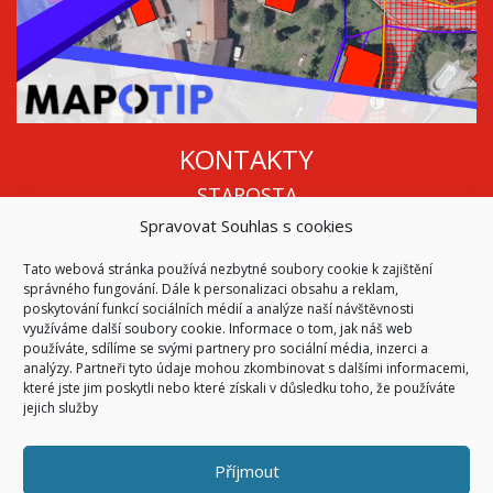
KONTAKTY
STAROSTA
Spravovat Souhlas s cookies
Mgr. Roman Vala
+420 568 883 112
Tato webová stránka používá nezbytné soubory cookie k zajištění
info@oukojetice.cz
správného fungování. Dále k personalizaci obsahu a reklam,
ÚŘEDNÍ HODINY
poskytování funkcí sociálních médií a analýze naší návštěvnosti
využíváme další soubory cookie. Informace o tom, jak náš web
Po, St: 15:30 - 16:30
používáte, sdílíme se svými partnery pro sociální média, inzerci a
analýzy. Partneři tyto údaje mohou zkombinovat s dalšími informacemi,
Všechny kontakty | Kde nás najdete
které jste jim poskytli nebo které získali v důsledku toho, že používáte
Mapa stránek
jejich služby
Příjmout
© 2026
Obec Kojetice na Moravě