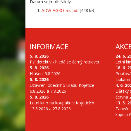
Datum sejmutí: Nikdy
ADW-AGRO-a.s..pdf
[448 kB]
INFORMACE
AKC
5. 8. 2026
24. 6. 2
Psí detektiv - hledá se černý retriever
Letní ki
5. 8. 2026
18. 6. 2
Hlášení 5.8.2026
Pouťová
5. 8. 2026
Lipkami
Uzavření obecního úřadu Kojetice
4. 6. 20
6.8.2026 a 7.8.2026
Dětský d
5. 8. 2026
června 
Letní kino na koupáku v Kojeticích
13. 5. 2
13.8.2026 a 27.8.2026
Taneční
kapela 