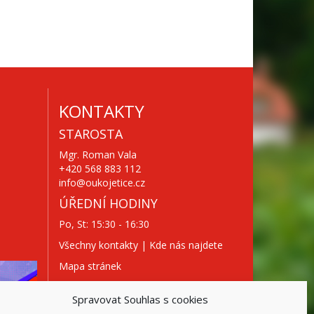
KONTAKTY
STAROSTA
Mgr. Roman Vala
+420 568 883 112
info@oukojetice.cz
ÚŘEDNÍ HODINY
Po, St: 15:30 - 16:30
Všechny kontakty | Kde nás najdete
Mapa stránek
Spravovat Souhlas s cookies