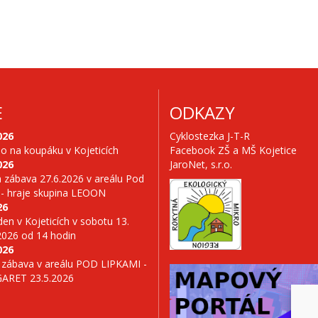
E
ODKAZY
026
Cyklostezka J-T-R
no na koupáku v Kojeticích
Facebook ZŠ a MŠ Kojetice
026
JaroNet, s.r.o.
 zábava 27.6.2026 v areálu Pod
 - hraje skupina LEOON
26
en v Kojeticích v sobotu 13.
2026 od 14 hodin
026
 zábava v areálu POD LIPKAMI -
GARET 23.5.2026