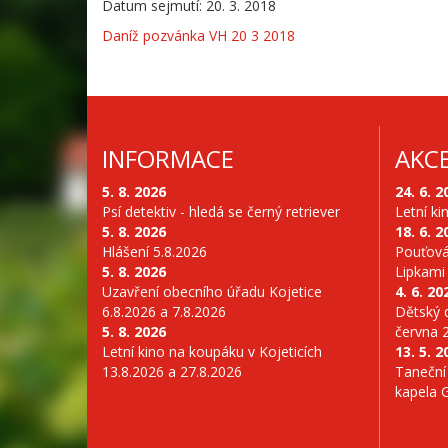
Datum sejmutí: 20. 3. 2018
Daníž pozvánka VH 20 3 2018
INFORMACE
AKC
5. 8. 2026
24. 6. 2
Psí detektiv - hledá se černý retriever
Letní ki
5. 8. 2026
18. 6. 2
Hlášení 5.8.2026
Pouťová
5. 8. 2026
Lipkami
Uzavření obecního úřadu Kojetice
4. 6. 20
6.8.2026 a 7.8.2026
Dětský d
5. 8. 2026
června 
Letní kino na koupáku v Kojeticích
13. 5. 2
13.8.2026 a 27.8.2026
Taneční
kapela 