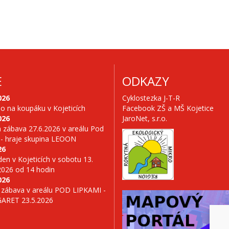
E
ODKAZY
026
Cyklostezka J-T-R
no na koupáku v Kojeticích
Facebook ZŠ a MŠ Kojetice
026
JaroNet, s.r.o.
 zábava 27.6.2026 v areálu Pod
 - hraje skupina LEOON
26
en v Kojeticích v sobotu 13.
2026 od 14 hodin
026
 zábava v areálu POD LIPKAMI -
GARET 23.5.2026