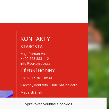
KONTAKTY
STAROSTA
Mgr. Roman Vala
+420 568 883 112
info@oukojetice.cz
ÚŘEDNÍ HODINY
Po, St: 15:30 - 16:30
Všechny kontakty | Kde nás najdete
Mapa stránek
Spravovat Souhlas s cookies