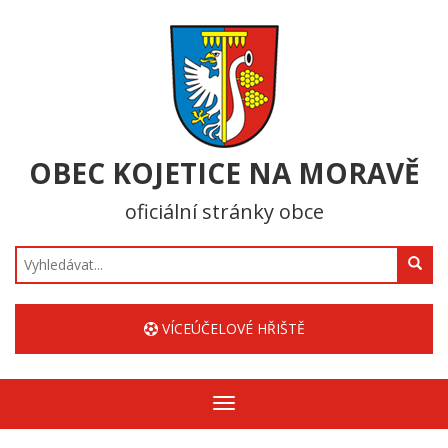
OBEC KOJETICE NA MORAVĚ
oficiální stránky obce
Hledat
VÍCEÚČELOVÉ HŘIŠTĚ
Zobrazit/skrýt
navigaci