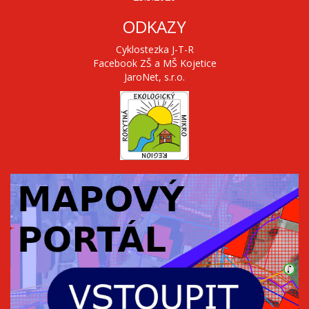
ODKAZY
Cyklostezka J-T-R
Facebook ZŠ a MŠ Kojetice
JaroNet, s.r.o.