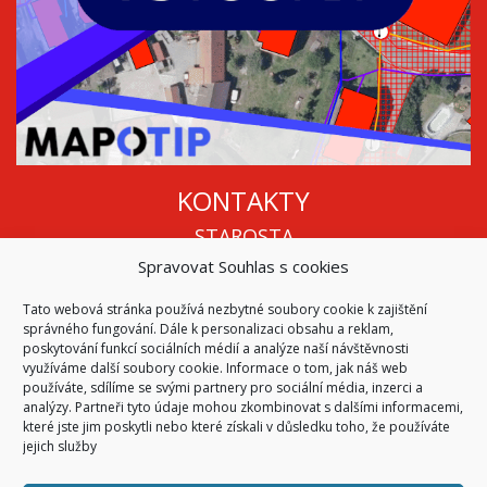
KONTAKTY
STAROSTA
Spravovat Souhlas s cookies
Mgr. Roman Vala
+420 568 883 112
Tato webová stránka používá nezbytné soubory cookie k zajištění
info@oukojetice.cz
správného fungování. Dále k personalizaci obsahu a reklam,
ÚŘEDNÍ HODINY
poskytování funkcí sociálních médií a analýze naší návštěvnosti
využíváme další soubory cookie. Informace o tom, jak náš web
Po, St: 15:30 - 16:30
používáte, sdílíme se svými partnery pro sociální média, inzerci a
analýzy. Partneři tyto údaje mohou zkombinovat s dalšími informacemi,
Všechny kontakty | Kde nás najdete
které jste jim poskytli nebo které získali v důsledku toho, že používáte
Mapa stránek
jejich služby