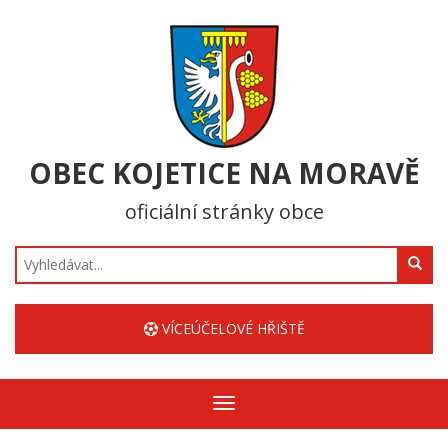
OBEC KOJETICE NA MORAVĚ
oficiální stránky obce
Hledat
VÍCEÚČELOVÉ HŘIŠTĚ
Zobrazit/skrýt
navigaci