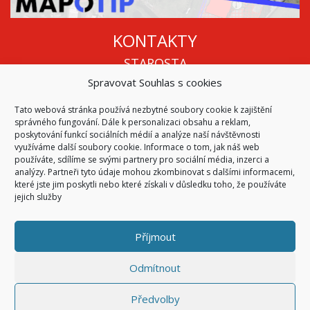
KONTAKTY
STAROSTA
Spravovat Souhlas s cookies
Mgr. Roman Vala
+420 568 883 112
Tato webová stránka používá nezbytné soubory cookie k zajištění
info@oukojetice.cz
správného fungování. Dále k personalizaci obsahu a reklam,
ÚŘEDNÍ HODINY
poskytování funkcí sociálních médií a analýze naší návštěvnosti
využíváme další soubory cookie. Informace o tom, jak náš web
Po, St: 15:30 - 16:30
používáte, sdílíme se svými partnery pro sociální média, inzerci a
analýzy. Partneři tyto údaje mohou zkombinovat s dalšími informacemi,
Všechny kontakty | Kde nás najdete
které jste jim poskytli nebo které získali v důsledku toho, že používáte
Mapa stránek
jejich služby
Příjmout
© 2026
Obec Kojetice na Moravě
Všechna práva vyhrazena
Odmítnout
|
Přístupnost
Code & Design by
Symphony Digital
Předvolby