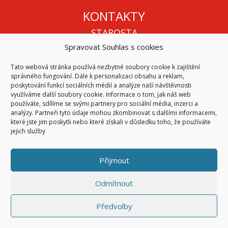
KONTAKTY
STAROSTA
Spravovat Souhlas s cookies
Mgr. Roman Vala
+420 568 883 112
Tato webová stránka používá nezbytné soubory cookie k zajištění
info@oukojetice.cz
správného fungování. Dále k personalizaci obsahu a reklam,
ÚŘEDNÍ HODINY
poskytování funkcí sociálních médií a analýze naší návštěvnosti
využíváme další soubory cookie. Informace o tom, jak náš web
Po, St: 15:30 - 16:30
používáte, sdílíme se svými partnery pro sociální média, inzerci a
analýzy. Partneři tyto údaje mohou zkombinovat s dalšími informacemi,
Všechny kontakty | Kde nás najdete
které jste jim poskytli nebo které získali v důsledku toho, že používáte
Mapa stránek
jejich služby
Příjmout
© 2026
Obec Kojetice na Moravě
Všechna práva vyhrazena
Odmítnout
|
Přístupnost
Code & Design by
Symphony Digital
Předvolby
Přihlásit se