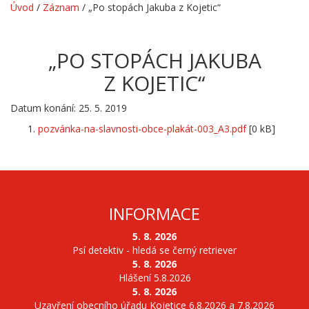
Úvod
/
Záznam
/
„Po stopách Jakuba z Kojetic“
„PO STOPÁCH JAKUBA
Z KOJETIC“
Datum konání: 25. 5. 2019
pozvánka-na-slavnosti-obce-plakát-003_A3.pdf
[0 kB]
INFORMACE
5. 8. 2026
Psí detektiv - hledá se černý retriever
5. 8. 2026
Hlášení 5.8.2026
5. 8. 2026
Uzavření obecního úřadu Kojetice 6.8.2026 a 7.8.2026