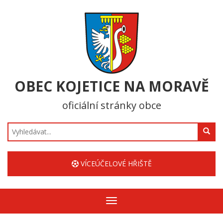
OBEC KOJETICE NA MORAVĚ
oficiální stránky obce
Hledat
VÍCEÚČELOVÉ HŘIŠTĚ
Zobrazit/skrýt
navigaci