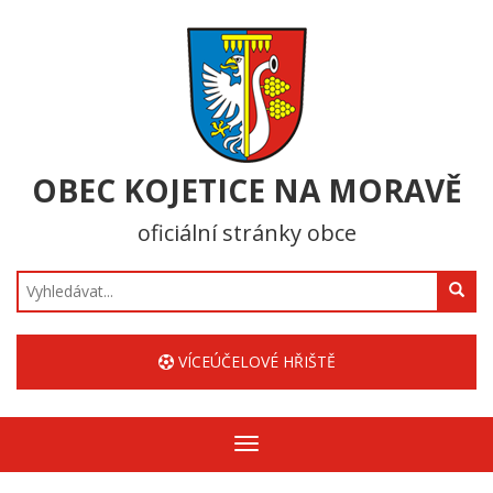
OBEC KOJETICE NA MORAVĚ
oficiální stránky obce
Hledat
VÍCEÚČELOVÉ HŘIŠTĚ
Zobrazit/skrýt
navigaci