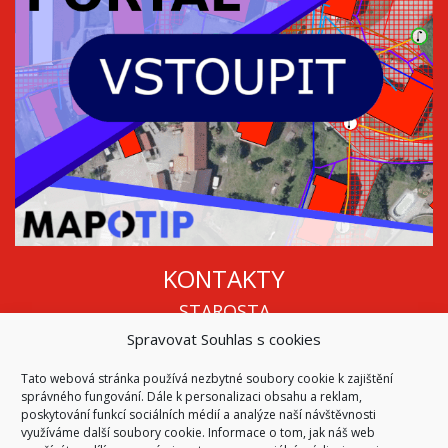
KONTAKTY
STAROSTA
Spravovat Souhlas s cookies
Mgr. Roman Vala
+420 568 883 112
Tato webová stránka používá nezbytné soubory cookie k zajištění
info@oukojetice.cz
správného fungování. Dále k personalizaci obsahu a reklam,
ÚŘEDNÍ HODINY
poskytování funkcí sociálních médií a analýze naší návštěvnosti
využíváme další soubory cookie. Informace o tom, jak náš web
Po, St: 15:30 - 16:30