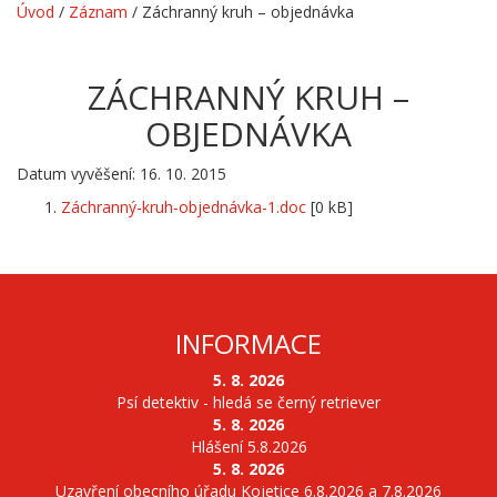
Úvod
/
Záznam
/
Záchranný kruh – objednávka
ZÁCHRANNÝ KRUH –
OBJEDNÁVKA
Datum vyvěšení: 16. 10. 2015
Záchranný-kruh-objednávka-1.doc
[0 kB]
INFORMACE
5. 8. 2026
Psí detektiv - hledá se černý retriever
5. 8. 2026
Hlášení 5.8.2026
5. 8. 2026
Uzavření obecního úřadu Kojetice 6.8.2026 a 7.8.2026