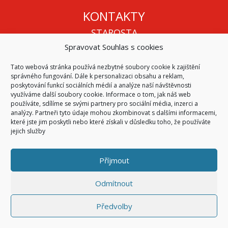
KONTAKTY
STAROSTA
Spravovat Souhlas s cookies
Mgr. Roman Vala
+420 568 883 112
Tato webová stránka používá nezbytné soubory cookie k zajištění
info@oukojetice.cz
správného fungování. Dále k personalizaci obsahu a reklam,
ÚŘEDNÍ HODINY
poskytování funkcí sociálních médií a analýze naší návštěvnosti
využíváme další soubory cookie. Informace o tom, jak náš web
Po, St: 15:30 - 16:30
používáte, sdílíme se svými partnery pro sociální média, inzerci a
analýzy. Partneři tyto údaje mohou zkombinovat s dalšími informacemi,
Všechny kontakty | Kde nás najdete
které jste jim poskytli nebo které získali v důsledku toho, že používáte
Mapa stránek
jejich služby
Příjmout
© 2026
Obec Kojetice na Moravě
Všechna práva vyhrazena
Odmítnout
|
Přístupnost
Code & Design by
Symphony Digital
Předvolby
Přihlásit se