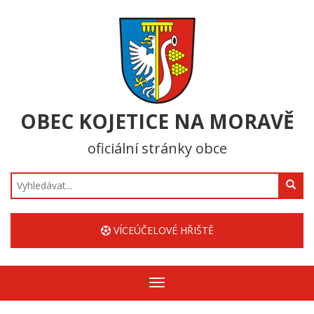
OBEC KOJETICE NA MORAVĚ
oficiální stránky obce
Hledat
VÍCEÚČELOVÉ HŘIŠTĚ
Zobrazit/skrýt
navigaci