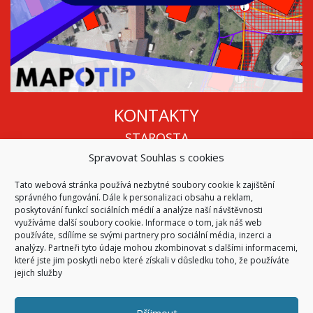
KONTAKTY
STAROSTA
Spravovat Souhlas s cookies
Mgr. Roman Vala
+420 568 883 112
Tato webová stránka používá nezbytné soubory cookie k zajištění
info@oukojetice.cz
správného fungování. Dále k personalizaci obsahu a reklam,
ÚŘEDNÍ HODINY
poskytování funkcí sociálních médií a analýze naší návštěvnosti
využíváme další soubory cookie. Informace o tom, jak náš web
Po, St: 15:30 - 16:30
používáte, sdílíme se svými partnery pro sociální média, inzerci a
analýzy. Partneři tyto údaje mohou zkombinovat s dalšími informacemi,
Všechny kontakty | Kde nás najdete
které jste jim poskytli nebo které získali v důsledku toho, že používáte
Mapa stránek
jejich služby
Příjmout