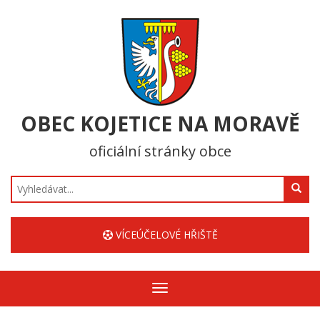
OBEC KOJETICE NA MORAVĚ
oficiální stránky obce
Hledat
VÍCEÚČELOVÉ HŘIŠTĚ
Zobrazit/skrýt
navigaci