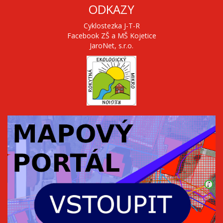
ODKAZY
Cyklostezka J-T-R
Facebook ZŠ a MŠ Kojetice
JaroNet, s.r.o.