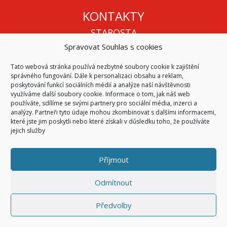
KONTAKTY
STAROSTA
Spravovat Souhlas s cookies
Mgr. Roman Vala
+420 568 883 112
Tato webová stránka používá nezbytné soubory cookie k zajištění
info@oukojetice.cz
správného fungování. Dále k personalizaci obsahu a reklam,
ÚŘEDNÍ HODINY
poskytování funkcí sociálních médií a analýze naší návštěvnosti
využíváme další soubory cookie. Informace o tom, jak náš web
Po, St: 15:30 - 16:30
používáte, sdílíme se svými partnery pro sociální média, inzerci a
analýzy. Partneři tyto údaje mohou zkombinovat s dalšími informacemi,
Všechny kontakty | Kde nás najdete
které jste jim poskytli nebo které získali v důsledku toho, že používáte
Mapa stránek
jejich služby
Příjmout
© 2026
Obec Kojetice na Moravě
Všechna práva vyhrazena
Odmítnout
|
Přístupnost
Code & Design by
Symphony Digital
Předvolby
Přihlásit se