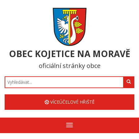
OBEC KOJETICE NA MORAVĚ
oficiální stránky obce
Hledat
VÍCEÚČELOVÉ HŘIŠTĚ
Zobrazit/skrýt
navigaci