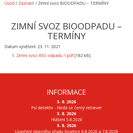
Úvod
/
Záznam
/
Zimní svoz BIOODPADU – TERMÍNY
ZIMNÍ SVOZ BIOODPADU –
TERMÍNY
Datum vyvěšení: 23. 11. 2021
Zimni-svoz-BIO-odpadu-1.pdf
[182 kB]
INFORMACE
5. 8. 2026
Psí detektiv - hledá se černý retriever
5. 8. 2026
Hlášení 5.8.2026
5. 8. 2026
Uzavření obecního úřadu Kojetice 6.8.2026 a 7.8.2026