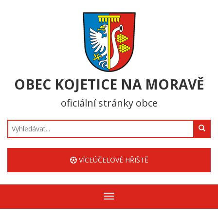
OBEC KOJETICE NA MORAVĚ
oficiální stránky obce
Hledat
VÍCEÚČELOVÉ HŘIŠTĚ
Zobrazit/skrýt
navigaci