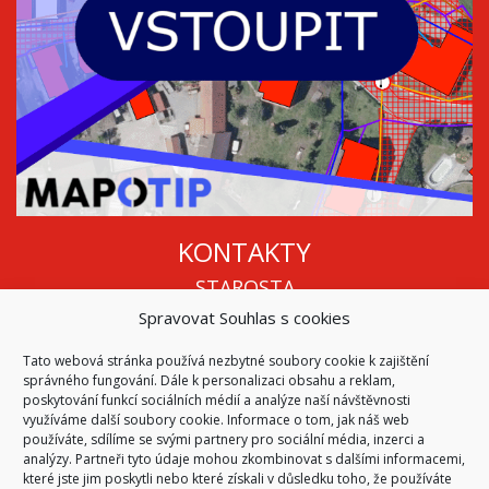
KONTAKTY
STAROSTA
Spravovat Souhlas s cookies
Mgr. Roman Vala
+420 568 883 112
Tato webová stránka používá nezbytné soubory cookie k zajištění
info@oukojetice.cz
správného fungování. Dále k personalizaci obsahu a reklam,
ÚŘEDNÍ HODINY
poskytování funkcí sociálních médií a analýze naší návštěvnosti
využíváme další soubory cookie. Informace o tom, jak náš web
Po, St: 15:30 - 16:30
používáte, sdílíme se svými partnery pro sociální média, inzerci a
analýzy. Partneři tyto údaje mohou zkombinovat s dalšími informacemi,
Všechny kontakty | Kde nás najdete
které jste jim poskytli nebo které získali v důsledku toho, že používáte