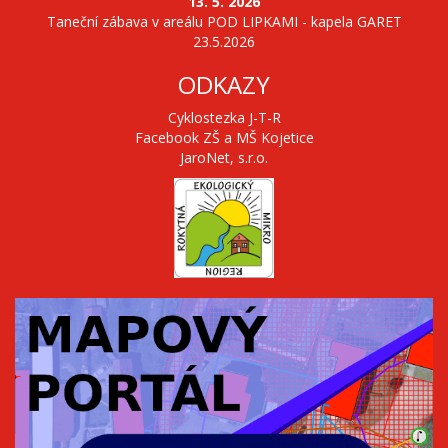
13. 5. 2026
Taneční zábava v areálu POD LIPKAMI - kapela GARET
23.5.2026
ODKAZY
Cyklostezka J-T-R
Facebook ZŠ a MŠ Kojetice
JaroNet, s.r.o.