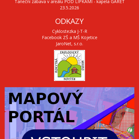
Taneční zábava v areálu POD LIPKAMI - kapela GARET
23.5.2026
ODKAZY
Cyklostezka J-T-R
Facebook ZŠ a MŠ Kojetice
JaroNet, s.r.o.