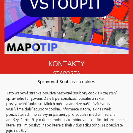
KONTAKTY
STAROSTA
Spravovat Souhlas s cookies
Mgr. Roman Vala
+420 568 883 112
Tato webová stránka používá nezbytné soubory cookie k zajištění
info@oukojetice.cz
správného fungování. Dále k personalizaci obsahu a reklam,
ÚŘEDNÍ HODINY
poskytování funkcí sociálních médií a analýze naší návštěvnosti
využíváme další soubory cookie. Informace o tom, jak náš web
Po, St: 15:30 - 16:30
používáte, sdílíme se svými partnery pro sociální média, inzerci a
analýzy. Partneři tyto údaje mohou zkombinovat s dalšími informacemi,
Všechny kontakty | Kde nás najdete
které jste jim poskytli nebo které získali v důsledku toho, že používáte
Mapa stránek
jejich služby