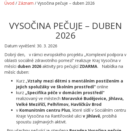
Úvod
/
Záznam
/
Vysočina pečuje – duben 2026
VYSOČINA PEČUJE – DUBEN
2026
Datum vyvěšení: 30. 3. 2026
Dobrý den, v rámci evropského projektu „Komplexní podpora v
oblasti sociálně zdravotního pomezí“ realizuje Kraj Vysočina v
měsíci
duben 2026
aktivity pro pečující
ZDARMA
. Nabídka na
měsíc duben:
Kurz „
Vztahy mezi dětmi s mentálním postižením a
jejich spolužáky ve školním prostředí“
online
kurz
„Specifika péče v domácím prostředí“
realizovaný ve městech
Moravské Budějovice, Jihlava,
Velké Meziříčí, Pelhřimov, Havlíčkův Brod
v
Komunitním centru Plus
, které sídlí v Sociálním centru
Kraje Vysočina na Rantířovské ulici
v Jihlavě
, probíhá
spoustu zajímavých aktivit.
Pro všechny pečující je otevřena
Poradna Vysočina pečuje
,