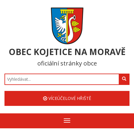
OBEC KOJETICE NA MORAVĚ
oficiální stránky obce
Hledat
VÍCEÚČELOVÉ HŘIŠTĚ
Zobrazit/skrýt
navigaci