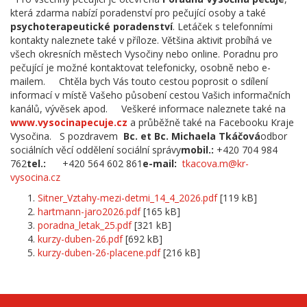
která zdarma nabízí poradenství pro pečující osoby a také
psychoterapeutické poradenství
. Letáček s telefonními
kontakty naleznete také v příloze. Většina aktivit probíhá ve
všech okresních městech Vysočiny nebo online. Poradnu pro
pečující je možné kontaktovat telefonicky, osobně nebo e-
mailem. Chtěla bych Vás touto cestou poprosit o sdílení
informací v místě Vašeho působení cestou Vašich informačních
kanálů, vývěsek apod. Veškeré informace naleznete také na
www.vysocinapecuje.cz
a průběžně také na Facebooku Kraje
Vysočina. S pozdravem
Bc. et Bc. Michaela Tkáčová
odbor
sociálních věcí oddělení sociální správy
mobil.:
+420 704 984
762
tel.:
+420 564 602 861
e-mail:
tkacova.m@kr-
vysocina.cz
Sitner_Vztahy-mezi-detmi_14_4_2026.pdf
[119 kB]
hartmann-jaro2026.pdf
[165 kB]
poradna_letak_25.pdf
[321 kB]
kurzy-duben-26.pdf
[692 kB]
kurzy-duben-26-placene.pdf
[216 kB]