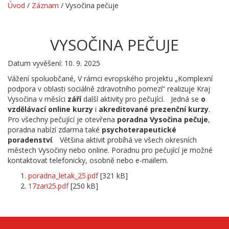
Úvod
/
Záznam
/
Vysočina pečuje
VYSOČINA PEČUJE
Datum vyvěšení: 10. 9. 2025
Vážení spoluobčané, V rámci evropského projektu „Komplexní
podpora v oblasti sociálně zdravotního pomezí“ realizuje Kraj
Vysočina v měsíci
září
další aktivity pro pečující. Jedná se
o
vzdělávací online kurzy
i
akreditované prezenční kurzy
.
Pro všechny pečující je otevřena
poradna Vysočina pečuje
,
poradna nabízí zdarma také
psychoterapeutické
poradenství
. Většina aktivit probíhá ve všech okresních
městech Vysočiny nebo online. Poradnu pro pečující je možné
kontaktovat telefonicky, osobně nebo e-mailem.
poradna_letak_25.pdf
[321 kB]
17zari25.pdf
[250 kB]