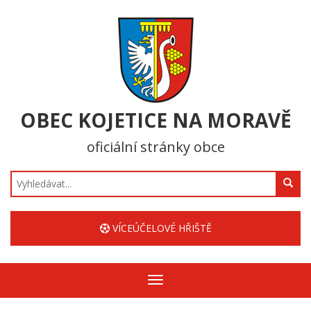
OBEC KOJETICE NA MORAVĚ
oficiální stránky obce
Hledat
VÍCEÚČELOVÉ HŘIŠTĚ
Zobrazit/skrýt
navigaci