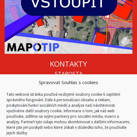
KONTAKTY
STAROSTA
Spravovat Souhlas s cookies
Mgr. Roman Vala
+420 568 883 112
Tato webová stránka používá nezbytné soubory cookie k zajištění
info@oukojetice.cz
správného fungování. Dále k personalizaci obsahu a reklam,
ÚŘEDNÍ HODINY
poskytování funkcí sociálních médií a analýze naší návštěvnosti
využíváme další soubory cookie. Informace o tom, jak náš web
Po, St: 15:30 - 16:30
používáte, sdílíme se svými partnery pro sociální média, inzerci a
analýzy. Partneři tyto údaje mohou zkombinovat s dalšími informacemi,
Všechny kontakty | Kde nás najdete
které jste jim poskytli nebo které získali v důsledku toho, že používáte
Mapa stránek
jejich služby