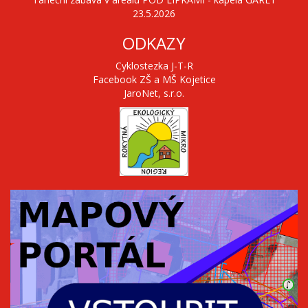
23.5.2026
ODKAZY
Cyklostezka J-T-R
Facebook ZŠ a MŠ Kojetice
JaroNet, s.r.o.